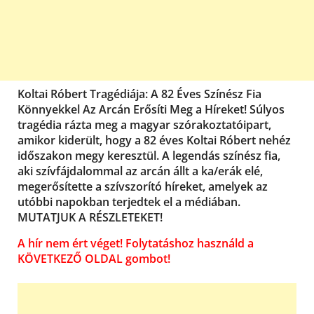
Koltai Róbert Tragédiája: A 82 Éves Színész Fia
Könnyekkel Az Arcán Erősíti Meg a Híreket! Súlyos
tragédia rázta meg a magyar szórakoztatóipart,
amikor kiderült, hogy a 82 éves Koltai Róbert nehéz
időszakon megy keresztül. A legendás színész fia,
aki szívfájdalommal az arcán állt a ka/erák elé,
megerősítette a szívszorító híreket, amelyek az
utóbbi napokban terjedtek el a médiában.
MUTATJUK A RÉSZLETEKET!
A hír nem ért véget! Folytatáshoz használd a
KÖVETKEZŐ OLDAL gombot!