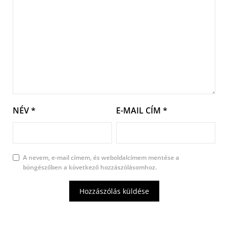
NÉV
*
E-MAIL CÍM
*
A nevem, e-mail címem, és weboldalcímem mentése a
böngészőben a következő hozzászólásomhoz.