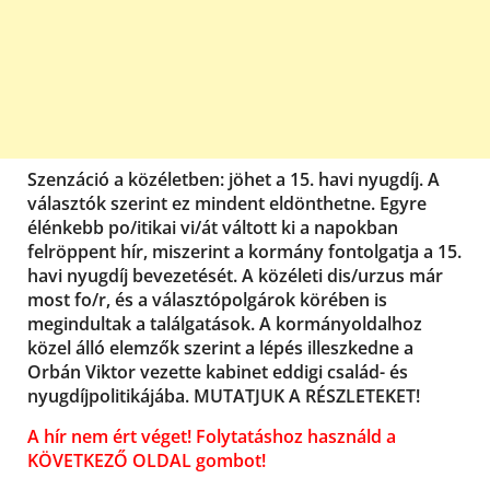
Szenzáció a közéletben: jöhet a 15. havi nyugdíj. A
választók szerint ez mindent eldönthetne. Egyre
élénkebb po/itikai vi/át váltott ki a napokban
felröppent hír, miszerint a kormány fontolgatja a 15.
havi nyugdíj bevezetését. A közéleti dis/urzus már
most fo/r, és a választópolgárok körében is
megindultak a találgatások. A kormányoldalhoz
közel álló elemzők szerint a lépés illeszkedne a
Orbán Viktor vezette kabinet eddigi család- és
nyugdíjpolitikájába. MUTATJUK A RÉSZLETEKET!
A hír nem ért véget! Folytatáshoz használd a
KÖVETKEZŐ OLDAL gombot!