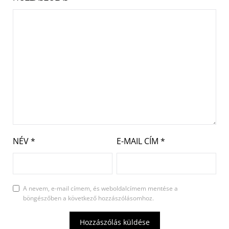
NÉV
*
E-MAIL CÍM
*
A nevem, e-mail címem, és weboldalcímem mentése a
böngészőben a következő hozzászólásomhoz.