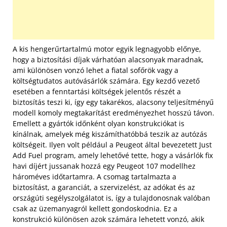
A kis hengerűrtartalmú motor egyik legnagyobb előnye,
hogy a biztosítási díjak várhatóan alacsonyak maradnak,
ami különösen vonzó lehet a fiatal sofőrök vagy a
költségtudatos autóvásárlók számára. Egy kezdő vezető
esetében a fenntartási költségek jelentős részét a
biztosítás teszi ki, így egy takarékos, alacsony teljesítményű
modell komoly megtakarítást eredményezhet hosszú távon.
Emellett a gyártók időnként olyan konstrukciókat is
kínálnak, amelyek még kiszámíthatóbbá teszik az autózás
költségeit. Ilyen volt például a Peugeot által bevezetett Just
Add Fuel program, amely lehetővé tette, hogy a vásárlók fix
havi díjért jussanak hozzá egy Peugeot 107 modellhez
hároméves időtartamra. A csomag tartalmazta a
biztosítást, a garanciát, a szervizelést, az adókat és az
országúti segélyszolgálatot is, így a tulajdonosnak valóban
csak az üzemanyagról kellett gondoskodnia. Ez a
konstrukció különösen azok számára lehetett vonzó, akik