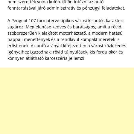
nem szerették volna külön-külön intézni az autó
fenntartásával járó adminisztratív és pénzügyi feladatokat.
A Peugeot 107 formaterve tipikus városi kisautós karaktert
sugároz. Megjelenése kedves és barátságos, amit a rövid,
szoborszerűen kialakított motorháztető, a modern hatású
nappali menetfények és a rendkívül kompakt méretek is
erősítenek. Az autó arányai kifejezetten a városi közlekedés
igényeihez igazodnak: rövid túlnyúlások, kis fordulókör és
könnyen átlátható karosszéria jellemzi.