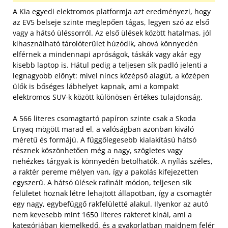
A Kia egyedi elektromos platformja azt eredményezi, hogy
az EV5 belseje szinte meglepően tágas, legyen szó az első
vagy a hátsó üléssorról. Az első ülések között hatalmas, jól
kihasználható tárolóterület húzódik, ahová könnyedén
elférnek a mindennapi apróságok, táskák vagy akár egy
kisebb laptop is. Hátul pedig a teljesen sík padló jelenti a
legnagyobb előnyt: mivel nincs középső alagút, a középen
ülők is bőséges lábhelyet kapnak, ami a kompakt
elektromos SUV-k között különösen értékes tulajdonság.
A 566 literes csomagtartó papíron szinte csak a Skoda
Enyaq mögött marad el, a valóságban azonban kiváló
méretű és formájú. A függőlegesebb kialakítású hátsó
résznek köszönhetően még a nagy, szögletes vagy
nehézkes tárgyak is könnyedén betolhatók. A nyílás széles,
a raktér pereme mélyen van, így a pakolás kifejezetten
egyszerű. A hátsó ülések rafinált módon, teljesen sík
felületet hoznak létre lehajtott állapotban, így a csomagtér
egy nagy, egybefüggő rakfelületté alakul. Ilyenkor az autó
nem kevesebb mint 1650 literes rakteret kínál, ami a
kategóriában kiemelkedő, és a gyakorlatban majdnem felér