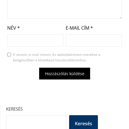
NÉV
*
E-MAIL CÍM
*
A nevem, e-mail címem, és weboldalcímem mentése a
böngészőben a következő hozzászólásomhoz.
KERESÉS
Keresés