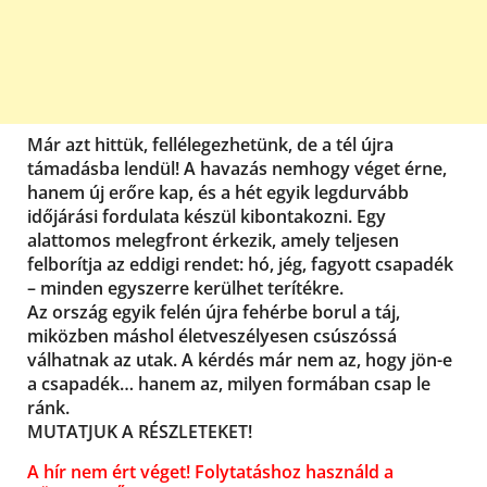
Már azt hittük, fellélegezhetünk, de a tél újra
támadásba lendül! A havazás nemhogy véget érne,
hanem új erőre kap, és a hét egyik legdurvább
időjárási fordulata készül kibontakozni. Egy
alattomos melegfront érkezik, amely teljesen
felborítja az eddigi rendet: hó, jég, fagyott csapadék
– minden egyszerre kerülhet terítékre.
Az ország egyik felén újra fehérbe borul a táj,
miközben máshol életveszélyesen csúszóssá
válhatnak az utak. A kérdés már nem az, hogy jön-e
a csapadék… hanem az, milyen formában csap le
ránk.
MUTATJUK A RÉSZLETEKET!
A hír nem ért véget! Folytatáshoz használd a