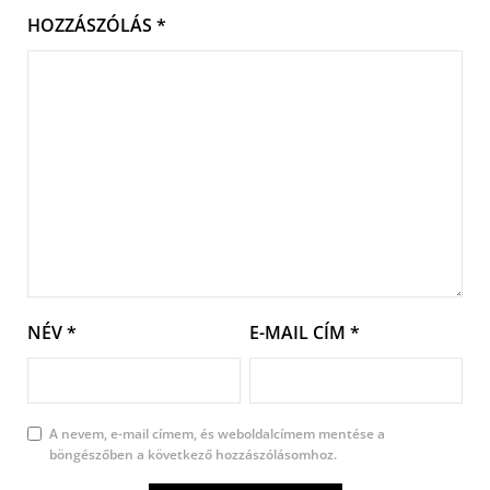
HOZZÁSZÓLÁS
*
NÉV
*
E-MAIL CÍM
*
A nevem, e-mail címem, és weboldalcímem mentése a
böngészőben a következő hozzászólásomhoz.