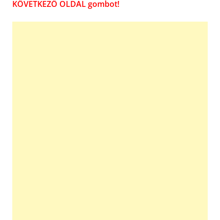
KÖVETKEZŐ OLDAL gombot!