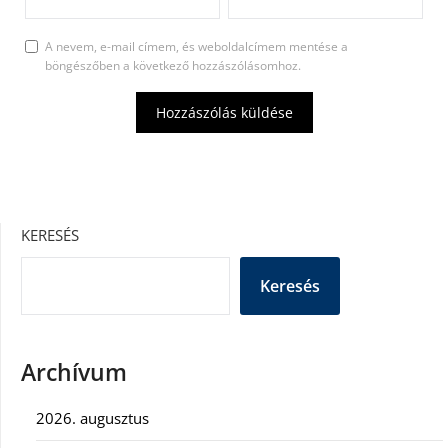
A nevem, e-mail címem, és weboldalcímem mentése a
böngészőben a következő hozzászólásomhoz.
KERESÉS
Keresés
Archívum
2026. augusztus