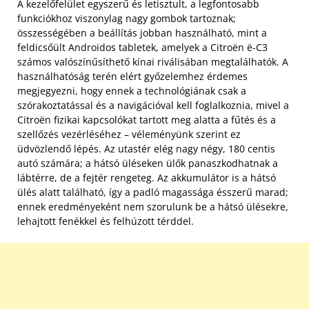
A kezelőfelület egyszerű és letisztult, a legfontosabb
funkciókhoz viszonylag nagy gombok tartoznak;
összességében a beállítás jobban használható, mint a
feldicsőült Androidos tabletek, amelyek a Citroën ë-C3
számos valószínűsíthető kínai riválisában megtalálhatók. A
használhatóság terén elért győzelemhez érdemes
megjegyezni, hogy ennek a technológiának csak a
szórakoztatással és a navigációval kell foglalkoznia, mivel a
Citroën fizikai kapcsolókat tartott meg alatta a fűtés és a
szellőzés vezérléséhez – véleményünk szerint ez
üdvözlendő lépés. Az utastér elég nagy négy, 180 centis
autó számára; a hátsó üléseken ülők panaszkodhatnak a
lábtérre, de a fejtér rengeteg. Az akkumulátor is a hátsó
ülés alatt található, így a padló magassága ésszerű marad;
ennek eredményeként nem szorulunk be a hátsó ülésekre,
lehajtott fenékkel és felhúzott térddel.