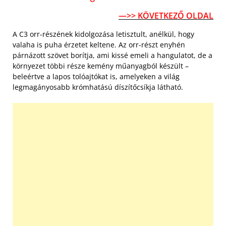
—>> KÖVETKEZŐ OLDAL
A C3 orr-részének kidolgozása letisztult, anélkül, hogy
valaha is puha érzetet keltene. Az orr-részt enyhén
párnázott szövet borítja, ami kissé emeli a hangulatot, de a
környezet többi része kemény műanyagból készült –
beleértve a lapos tolóajtókat is, amelyeken a világ
legmagányosabb krómhatású díszítőcsíkja látható.