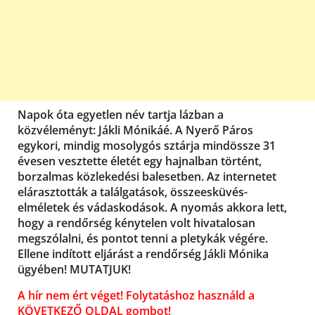
Napok óta egyetlen név tartja lázban a
közvéleményt: Jákli Mónikáé. A Nyerő Páros
egykori, mindig mosolygós sztárja mindössze 31
évesen vesztette életét egy hajnalban történt,
borzalmas közlekedési balesetben. Az internetet
elárasztották a találgatások, összeesküvés-
elméletek és vádaskodások. A nyomás akkora lett,
hogy a rendőrség kénytelen volt hivatalosan
megszólalni, és pontot tenni a pletykák végére.
Ellene indított eljárást a rendőrség Jákli Mónika
ügyében! MUTATJUK!
A hír nem ért véget! Folytatáshoz használd a
KÖVETKEZŐ OLDAL gombot!