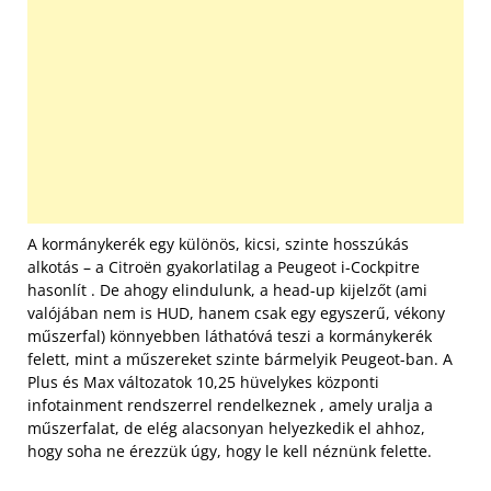
A kormánykerék egy különös, kicsi, szinte hosszúkás
alkotás – a Citroën gyakorlatilag a Peugeot i-Cockpitre
hasonlít . De ahogy elindulunk, a head-up kijelzőt (ami
valójában nem is HUD, hanem csak egy egyszerű, vékony
műszerfal) könnyebben láthatóvá teszi a kormánykerék
felett, mint a műszereket szinte bármelyik Peugeot-ban. A
Plus és Max változatok 10,25 hüvelykes központi
infotainment rendszerrel rendelkeznek , amely uralja a
műszerfalat, de elég alacsonyan helyezkedik el ahhoz,
hogy soha ne érezzük úgy, hogy le kell néznünk felette.