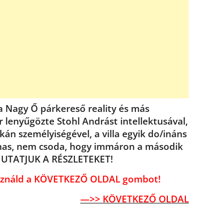
a Nagy Ő párkereső reality és más
 lenyűgözte Stohl Andrást intellektusával,
kán személyiségével, a villa egyik do/ináns
almas, nem csoda, hogy immáron a második
 MUTATJUK A RÉSZLETEKET!
használd a KÖVETKEZŐ OLDAL gombot!
—>> KÖVETKEZŐ OLDAL