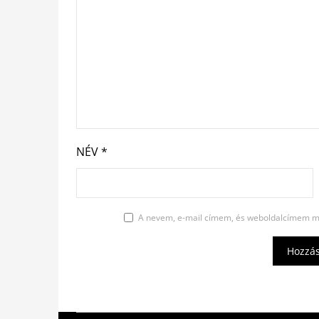
NÉV
*
A nevem, e-mail címem, és weboldalcímem m