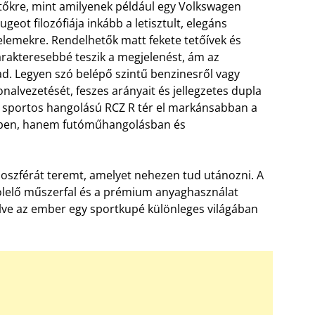
zítőkre, mint amilyenek például egy Volkswagen
eot filozófiája inkább a letisztult, elegáns
 elemekre. Rendelhetők matt fekete tetőívek és
arakteresebbé teszik a megjelenést, ám az
. Legyen szó belépő szintű benzinesről vagy
vonalvezetését, feszes arányait és jellegzetes dupla
n sportos hangolású RCZ R tér el markánsabban a
nyben, hanem futóműhangolásban és
moszférát teremt, amelyet nehezen tud utánozni. A
ülölelő műszerfal és a prémium anyaghasználat
lve az ember egy sportkupé különleges világában