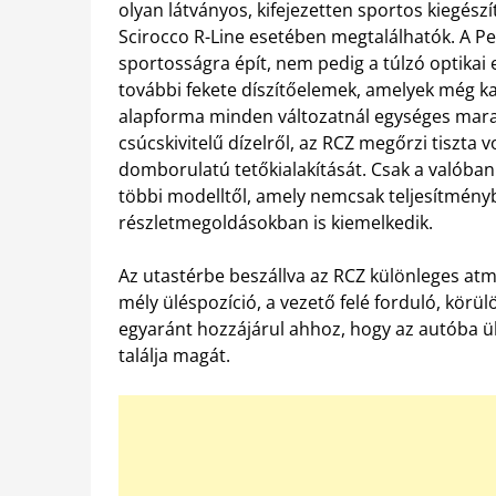
olyan látványos, kifejezetten sportos kiegés
Scirocco R-Line esetében megtalálhatók. A Peug
sportosságra épít, nem pedig a túlzó optikai
további fekete díszítőelemek, amelyek még k
alapforma minden változatnál egységes marad
csúcskivitelű dízelről, az RCZ megőrzi tiszta 
domborulatú tetőkialakítását. Csak a valóba
többi modelltől, amely nemcsak teljesítmé
részletmegoldásokban is kiemelkedik.
Az utastérbe beszállva az RCZ különleges at
mély üléspozíció, a vezető felé forduló, kör
egyaránt hozzájárul ahhoz, hogy az autóba ü
találja magát.