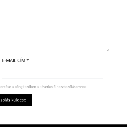
E-MAIL CÍM
*
entése a böngészőben a következő hozzászólásomhoz.