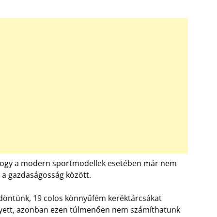
a, hogy a modern sportmodellek esetében már nem
a gazdaságosság között.
t döntünk, 19 colos könnyűfém keréktárcsákat
elyett, azonban ezen túlmenően nem számíthatunk