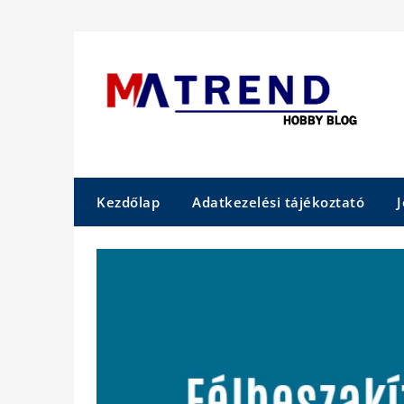
Skip
to
content
Kezdőlap
Adatkezelési tájékoztató
J