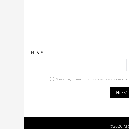
NÉV
*
A nevem, e-mail címem, és weboldalcímem m
©2026 Mat