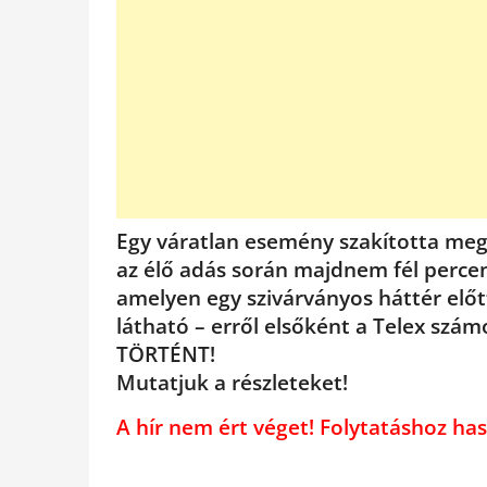
Egy váratlan esemény szakította me
az élő adás során majdnem fél percen k
amelyen egy szivárványos háttér előt
látható – erről elsőként a Telex szá
TÖRTÉNT!
Mutatjuk a részleteket!
A hír nem ért véget! Folytatáshoz 