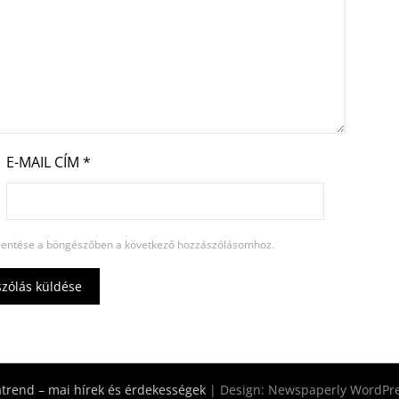
E-MAIL CÍM
*
entése a böngészőben a következő hozzászólásomhoz.
rend – mai hírek és érdekességek
| Design:
Newspaperly WordPr