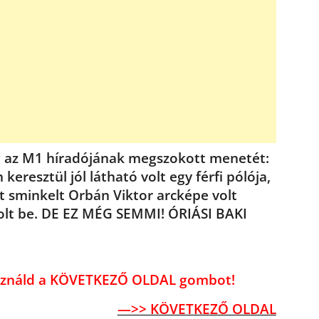
g az M1 híradójának megszokott menetét:
eresztül jól látható volt egy férfi pólója,
t sminkelt Orbán Viktor arcképe volt
molt be. DE EZ MÉG SEMMI! ÓRIÁSI BAKI
használd a KÖVETKEZŐ OLDAL gombot!
—>> KÖVETKEZŐ OLDAL