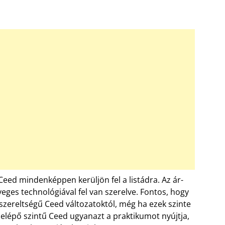
 Ceed mindenképpen kerüljön fel a listádra. Az ár-
yeges technológiával fel van szerelve. Fontos, hogy
zereltségű Ceed változatoktól, még ha ezek szinte
belépő szintű Ceed ugyanazt a praktikumot nyújtja,