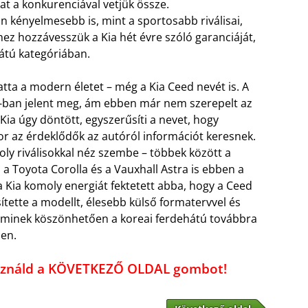
at a konkurenciával vetjük össze.
 kényelmesebb is, mint a sportosabb riválisai,
z hozzávesszük a Kia hét évre szóló garanciáját,
átú kategóriában.
ta a modern életet – még a Kia Ceed nevét is. A
-ban jelent meg, ám ebben már nem szerepelt az
Kia úgy döntött, egyszerűsíti a nevet, hogy
r az érdeklődők az autóról információt keresnek.
moly riválisokkal néz szembe – többek között a
 a Toyota Corolla és a Vauxhall Astra is ebben a
 Kia komoly energiát fektetett abba, hogy a Ceed
ítette a modellt, élesebb külső formatervvel és
, aminek köszönhetően a koreai ferdehátú továbbra
en.
használd a KÖVETKEZŐ OLDAL gombot!