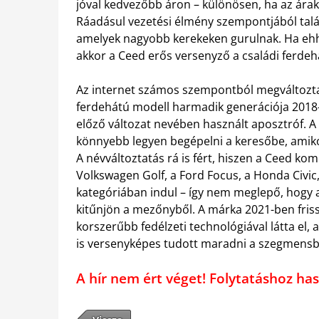
jóval kedvezőbb áron – különösen, ha az árak
Ráadásul vezetési élmény szempontjából talán
amelyek nagyobb kerekeken gurulnak. Ha ehhe
akkor a Ceed erős versenyző a családi ferdeh
Az internet számos szempontból megváltoztat
ferdehátú modell harmadik generációja 2018
előző változat nevében használt aposztróf. A 
könnyebb legyen begépelni a keresőbe, amiko
A névváltoztatás rá is fért, hiszen a Ceed ko
Volkswagen Golf, a Ford Focus, a Honda Civic,
kategóriában indul – így nem meglepő, hogy a
kitűnjön a mezőnyből. A márka 2021-ben friss
korszerűbb fedélzeti technológiával látta el
is versenyképes tudott maradni a szegmensb
A hír nem ért véget! Folytatáshoz 