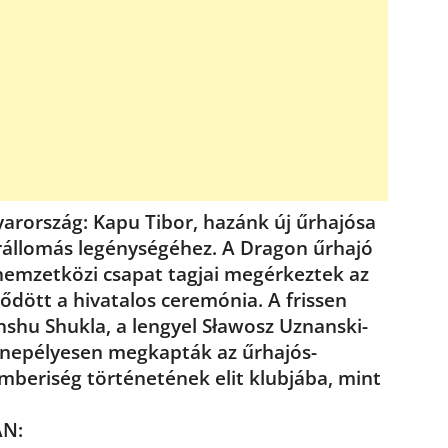
arország: Kapu Tibor, hazánk új űrhajósa
Űrállomás legénységéhez. A Dragon űrhajó
emzetközi csapat tagjai megérkeztek az
ődött a hivatalos ceremónia. A frissen
nshu Shukla, a lengyel Sławosz Uznanski-
nnepélyesen megkapták az űrhajós-
emberiség történetének elit klubjába, mint
AN: