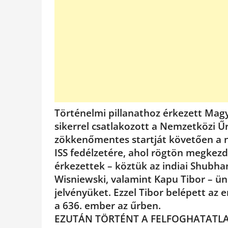
Történelmi pillanathoz érkezett Magy
sikerrel csatlakozott a Nemzetközi 
zökkenőmentes startját követően a n
ISS fedélzetére, ahol rögtön megkezd
érkezettek – köztük az indiai Shubha
Wisniewski, valamint Kapu Tibor – ü
jelvényüket. Ezzel Tibor belépett az 
a 636. ember az űrben.
EZUTÁN TÖRTÉNT A FELFOGHATATL