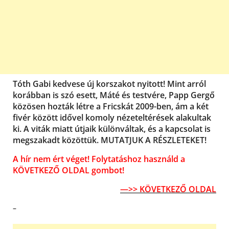
Tóth Gabi kedvese új korszakot nyitott! Mint arról
korábban is szó esett, Máté és testvére, Papp Gergő
közösen hozták létre a Fricskát 2009-ben, ám a két
fivér között idővel komoly nézeteltérések alakultak
ki. A viták miatt útjaik különváltak, és a kapcsolat is
megszakadt közöttük. MUTATJUK A RÉSZLETEKET!
A hír nem ért véget! Folytatáshoz használd a
KÖVETKEZŐ OLDAL gombot!
—>> KÖVETKEZŐ OLDAL
–