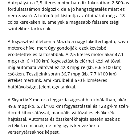
Autópályán a 2,5 literes motor hatodik fokozatban 2.500-as
fordulatszámon dolgozik, de a jó hangszigetelés miatt ez
nem zavaró. A futómű jól kisimítja az úthibákat még a 18
colos kerekeken is, amelyek a magasabb felszereltségi
szintekhez tartoznak.
A fogyasztást illetően a Mazda a nagy lökettérfogatú, szívó
motorok híve, mert úgy gondolják, ezek kevésbé
erőltetettek és tartósabbak. A 2,5 literes motor akár 47,1
mpg (kb. 6 l/100 km) fogyasztást is elérhet kézi váltóval,
míg automata váltóval ez 42,8 mpg-re (kb. 6,6 l/100 km)
csökken. Tesztjeink során 36,7 mpg (kb. 7,7 l/100 km)
értéket mértünk, ami körülbelül 670 kilométeres
hatótávolságot jelent egy tankkal.
A Skyactiv X motor a leggazdaságosabb a kínálatban, akár
49,6 mpg (kb. 5,7 l/100 km) fogyasztással és 128 g/km szén-
dioxid kibocsátással, manuális váltóval és elsőkerék-
hajtással. Automata és összkerékhajtás esetén ezek az
értékek romlanak, de még így is kedvezőek a
versenytársakhoz képest.