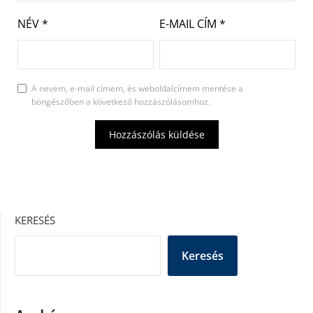
NÉV
*
E-MAIL CÍM
*
A nevem, e-mail címem, és weboldalcímem mentése a
böngészőben a következő hozzászólásomhoz.
KERESÉS
Keresés