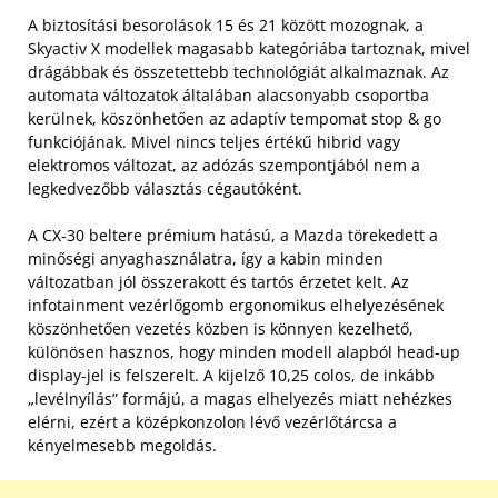
A biztosítási besorolások 15 és 21 között mozognak, a
Skyactiv X modellek magasabb kategóriába tartoznak, mivel
drágábbak és összetettebb technológiát alkalmaznak. Az
automata változatok általában alacsonyabb csoportba
kerülnek, köszönhetően az adaptív tempomat stop & go
funkciójának. Mivel nincs teljes értékű hibrid vagy
elektromos változat, az adózás szempontjából nem a
legkedvezőbb választás cégautóként.
A CX-30 beltere prémium hatású, a Mazda törekedett a
minőségi anyaghasználatra, így a kabin minden
változatban jól összerakott és tartós érzetet kelt. Az
infotainment vezérlőgomb ergonomikus elhelyezésének
köszönhetően vezetés közben is könnyen kezelhető,
különösen hasznos, hogy minden modell alapból head-up
display-jel is felszerelt. A kijelző 10,25 colos, de inkább
„levélnyílás” formájú, a magas elhelyezés miatt nehézkes
elérni, ezért a középkonzolon lévő vezérlőtárcsa a
kényelmesebb megoldás.