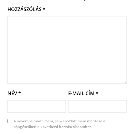
HOZZÁSZÓLÁS
*
NÉV
*
E-MAIL CÍM
*
A nevem, e-mail címem, és weboldalcímem mentése a
böngészőben a következő hozzászólásomhoz.