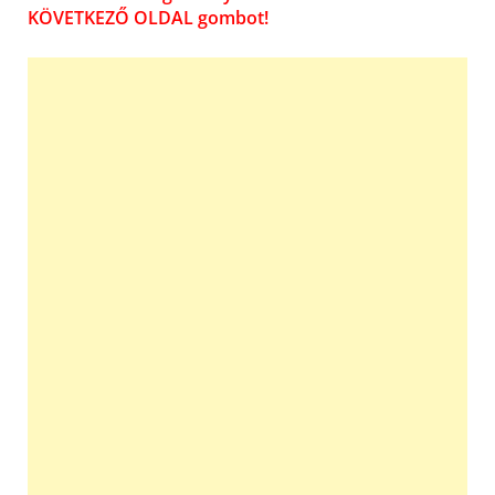
KÖVETKEZŐ OLDAL gombot!