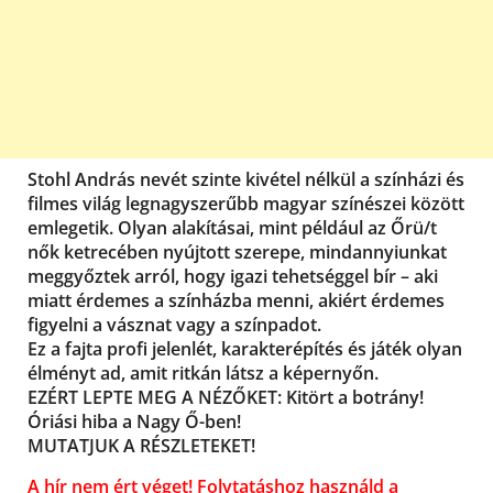
Stohl András nevét szinte kivétel nélkül a színházi és
filmes világ legnagyszerűbb magyar színészei között
emlegetik. Olyan alakításai, mint például az Őrü/t
nők ketrecében nyújtott szerepe, mindannyiunkat
meggyőztek arról, hogy igazi tehetséggel bír – aki
miatt érdemes a színházba menni, akiért érdemes
figyelni a vásznat vagy a színpadot.
Ez a fajta profi jelenlét, karakterépítés és játék olyan
élményt ad, amit ritkán látsz a képernyőn.
EZÉRT LEPTE MEG A NÉZŐKET: Kitört a botrány!
Óriási hiba a Nagy Ő-ben!
MUTATJUK A RÉSZLETEKET!
A hír nem ért véget! Folytatáshoz használd a