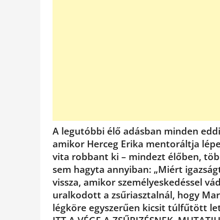
A legutóbbi élő adásban minden eddig
amikor Herceg Erika mentoráltja lépe
vita robbant ki – mindezt élőben, tö
sem hagyta annyiban: „Miért igazság
vissza, amikor személyeskedéssel vád
uralkodott a zsűriasztalnál, hogy Mari
légköre egyszerűen kicsit túlfűtött let