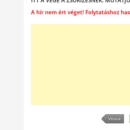
ITT A VÉGE A ZSŰRIZÉSNEK. MUTATJU
A hír nem ért véget! Folytatáshoz 
Vissza