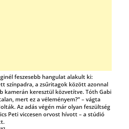
inél feszesebb hangulat alakult ki:
tt színpadra, a zsűritagok között azonnal
bb kamerán keresztül közvetítve. Tóth Gabi
talan, mert ez a véleményem?” – vágta
olták. Az adás végén már olyan feszültség
cs Peti viccesen orvost hívott – a stúdió
t.