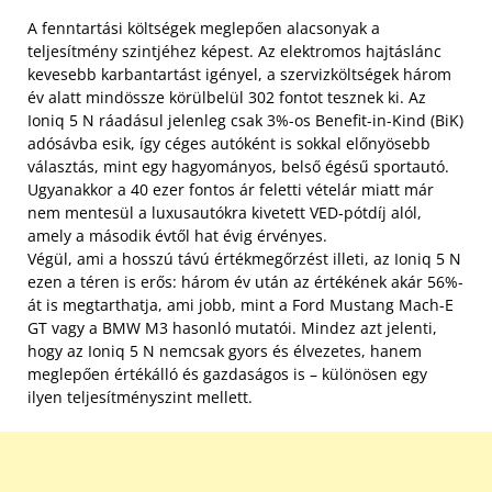
A fenntartási költségek meglepően alacsonyak a
teljesítmény szintjéhez képest. Az elektromos hajtáslánc
kevesebb karbantartást igényel, a szervizköltségek három
év alatt mindössze körülbelül 302 fontot tesznek ki. Az
Ioniq 5 N ráadásul jelenleg csak 3%-os Benefit-in-Kind (BiK)
adósávba esik, így céges autóként is sokkal előnyösebb
választás, mint egy hagyományos, belső égésű sportautó.
Ugyanakkor a 40 ezer fontos ár feletti vételár miatt már
nem mentesül a luxusautókra kivetett VED-pótdíj alól,
amely a második évtől hat évig érvényes.
Végül, ami a hosszú távú értékmegőrzést illeti, az Ioniq 5 N
ezen a téren is erős: három év után az értékének akár 56%-
át is megtarthatja, ami jobb, mint a Ford Mustang Mach-E
GT vagy a BMW M3 hasonló mutatói. Mindez azt jelenti,
hogy az Ioniq 5 N nemcsak gyors és élvezetes, hanem
meglepően értékálló és gazdaságos is – különösen egy
ilyen teljesítményszint mellett.