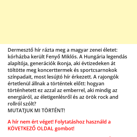
Dermesztő hír rázta meg a magyar zenei életet:
kórházba került Fenyő Miklós. A Hungária legendás
alapítója, generációk ikonja, aki évtizedeken át
töltötte meg koncerttermek és sportcsarnokok
színpadait, most lesújtó hír érkezett. A rajongók
értetlenül állnak a történtek előtt: hogyan
történhetett ez azzal az emberrel, aki mindig az
energiáról, az életigenlésről és az örök rock and
rollról szólt?
MUTATJUK MI TÖRTÉNT!
A hír nem ért véget! Folytatáshoz használd a
KÖVETKEZŐ OLDAL gombot!