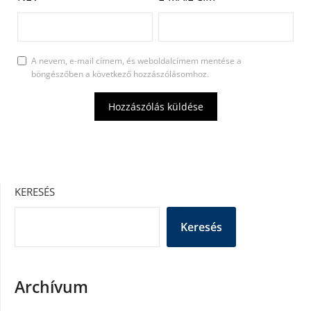
A nevem, e-mail címem, és weboldalcímem mentése a
böngészőben a következő hozzászólásomhoz.
KERESÉS
Keresés
Archívum