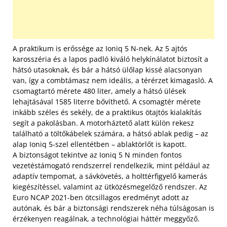
A praktikum is erőssége az Ioniq 5 N-nek. Az 5 ajtós
karosszéria és a lapos padló kiváló helykínálatot biztosít a
hátsó utasoknak, és bár a hátsó ülőlap kissé alacsonyan
van, így a combtámasz nem ideális, a térérzet kimagasló. A
csomagtartó mérete 480 liter, amely a hátsó ülések
lehajtásával 1585 literre bővíthető. A csomagtér mérete
inkább széles és sekély, de a praktikus ötajtós kialakítás
segít a pakolásban. A motorháztető alatt külön rekesz
található a töltőkábelek számára, a hátsó ablak pedig – az
alap Ioniq 5-szel ellentétben – ablaktörlőt is kapott.
A biztonságot tekintve az Ioniq 5 N minden fontos
vezetéstámogató rendszerrel rendelkezik, mint például az
adaptív tempomat, a sávkövetés, a holttérfigyelő kamerás
kiegészítéssel, valamint az ütközésmegelőző rendszer. Az
Euro NCAP 2021-ben ötcsillagos eredményt adott az
autónak, és bár a biztonsági rendszerek néha túlságosan is
érzékenyen reagálnak, a technológiai háttér meggyőző.