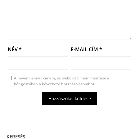
NÉV
*
E-MAIL CÍM
*
A nevem, e-mail címem, és weboldalcímem mentése a
böngészőben a következő hozzászólásomhoz.
KERESÉS