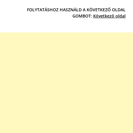
FOLYTATÁSHOZ HASZNÁLD A KÖVETKEZŐ OLDAL
GOMBOT:
Következő oldal