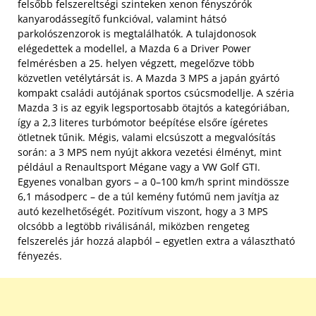
felsőbb felszereltségi szinteken xenon fényszórók
kanyarodássegítő funkcióval, valamint hátsó
parkolószenzorok is megtalálhatók. A tulajdonosok
elégedettek a modellel, a Mazda 6 a Driver Power
felmérésben a 25. helyen végzett, megelőzve több
közvetlen vetélytársát is. A Mazda 3 MPS a japán gyártó
kompakt családi autójának sportos csúcsmodellje. A széria
Mazda 3 is az egyik legsportosabb ötajtós a kategóriában,
így a 2,3 literes turbómotor beépítése elsőre ígéretes
ötletnek tűnik. Mégis, valami elcsúszott a megvalósítás
során: a 3 MPS nem nyújt akkora vezetési élményt, mint
például a Renaultsport Mégane vagy a VW Golf GTI.
Egyenes vonalban gyors – a 0–100 km/h sprint mindössze
6,1 másodperc – de a túl kemény futómű nem javítja az
autó kezelhetőségét. Pozitívum viszont, hogy a 3 MPS
olcsóbb a legtöbb riválisánál, miközben rengeteg
felszerelés jár hozzá alapból – egyetlen extra a választható
fényezés.