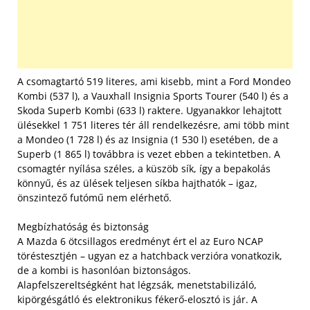
A csomagtartó 519 literes, ami kisebb, mint a Ford Mondeo
Kombi (537 l), a Vauxhall Insignia Sports Tourer (540 l) és a
Skoda Superb Kombi (633 l) raktere. Ugyanakkor lehajtott
ülésekkel 1 751 literes tér áll rendelkezésre, ami több mint
a Mondeo (1 728 l) és az Insignia (1 530 l) esetében, de a
Superb (1 865 l) továbbra is vezet ebben a tekintetben. A
csomagtér nyílása széles, a küszöb sík, így a bepakolás
könnyű, és az ülések teljesen síkba hajthatók – igaz,
önszintező futómű nem elérhető.
Megbízhatóság és biztonság
A Mazda 6 ötcsillagos eredményt ért el az Euro NCAP
töréstesztjén – ugyan ez a hatchback verzióra vonatkozik,
de a kombi is hasonlóan biztonságos.
Alapfelszereltségként hat légzsák, menetstabilizáló,
kipörgésgátló és elektronikus fékerő-elosztó is jár. A