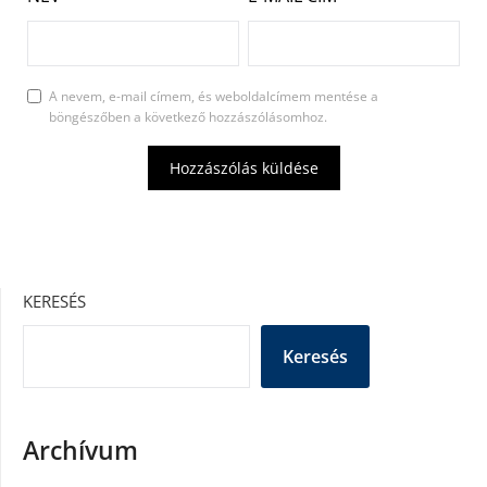
A nevem, e-mail címem, és weboldalcímem mentése a
böngészőben a következő hozzászólásomhoz.
KERESÉS
Keresés
Archívum