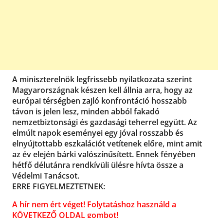
A miniszterelnök legfrissebb nyilatkozata szerint
Magyarországnak készen kell állnia arra, hogy az
európai térségben zajló konfrontáció hosszabb
távon is jelen lesz, minden abból fakadó
nemzetbiztonsági és gazdasági teherrel együtt. Az
elmúlt napok eseményei egy jóval rosszabb és
elnyújtottabb eszkalációt vetítenek előre, mint amit
az év elején bárki valószínűsített. Ennek fényében
hétfő délutánra rendkívüli ülésre hívta össze a
Védelmi Tanácsot.
ERRE FIGYELMEZTETNEK:
A hír nem ért véget! Folytatáshoz használd a
KÖVETKEZŐ OLDAL gombot!