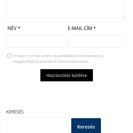
NÉV
*
E-MAIL CÍM
*
A nevem, e-mail címem, és weboldalcímem mentése a
böngészőben a következő hozzászólásomhoz.
KERESÉS
Keresés