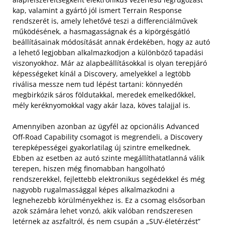
kap, valamint a gyártó jól ismert Terrain Response
rendszerét is, amely lehetővé teszi a differenciálművek
működésének, a hasmagasságnak és a kipörgésgátló
beállításainak módosítását annak érdekében, hogy az autó
a lehető legjobban alkalmazkodjon a különböző tapadási
viszonyokhoz. Már az alapbeállításokkal is olyan terepjáró
képességeket kínál a Discovery, amelyekkel a legtöbb
riválisa messze nem tud lépést tartani: könnyedén
megbirkózik sáros földutakkal, meredek emelkedőkkel,
mély keréknyomokkal vagy akár laza, köves talajjal is.
Amennyiben azonban az ügyfél az opcionális Advanced
Off-Road Capability csomagot is megrendeli, a Discovery
terepképességei gyakorlatilag új szintre emelkednek.
Ebben az esetben az autó szinte megállíthatatlanná válik
terepen, hiszen még finomabban hangolható
rendszerekkel, fejlettebb elektronikus segédekkel és még
nagyobb rugalmassággal képes alkalmazkodni a
legnehezebb körülményekhez is. Ez a csomag elsősorban
azok számára lehet vonzó, akik valóban rendszeresen
letérnek az aszfaltról, és nem csupán a „SUV-életérzést”