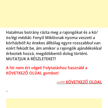
Hatalmas botrány rázta meg a rajongókat és a kö/
ös/égi médiát: Fenyő Miklósnak nyoma veszett a
kórházból! Az énekes állítólag egyre rosszabbul van
ezért feküdt be, ám amikor a rajongók ajándékokkal
érkeztek hozzá, megdöbbentő dolog történt.
MUTATJUK A RÉSZLETEKET!
A hír nem ért véget! Folytatáshoz használd a
KÖVETKEZŐ OLDAL gombot!
—>> KÖVETKEZŐ OLDAL
–