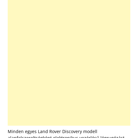
Minden egyes Land Rover Discovery modell
alapfelszereltségként elektronikus vezérlésű légrugózást