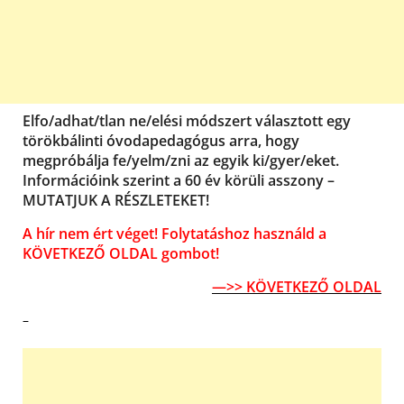
Elfo/adhat/tlan ne/elési módszert választott egy
törökbálinti óvodapedagógus arra, hogy
megpróbálja fe/yelm/zni az egyik ki/gyer/eket.
Információink szerint a 60 év körüli asszony –
MUTATJUK A RÉSZLETEKET!
A hír nem ért véget! Folytatáshoz használd a
KÖVETKEZŐ OLDAL gombot!
—>> KÖVETKEZŐ OLDAL
–