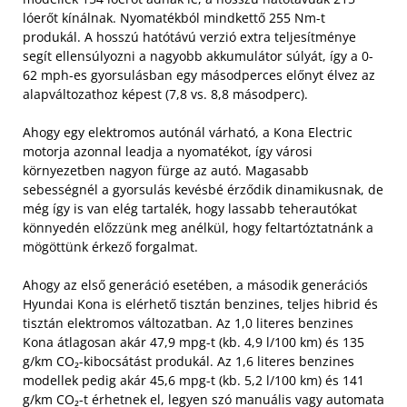
lóerőt kínálnak. Nyomatékból mindkettő 255 Nm-t
produkál. A hosszú hatótávú verzió extra teljesítménye
segít ellensúlyozni a nagyobb akkumulátor súlyát, így a 0-
62 mph-es gyorsulásban egy másodperces előnyt élvez az
alapváltozathoz képest (7,8 vs. 8,8 másodperc).
Ahogy egy elektromos autónál várható, a Kona Electric
motorja azonnal leadja a nyomatékot, így városi
környezetben nagyon fürge az autó. Magasabb
sebességnél a gyorsulás kevésbé érződik dinamikusnak, de
még így is van elég tartalék, hogy lassabb teherautókat
könnyedén előzzünk meg anélkül, hogy feltartóztatnánk a
mögöttünk érkező forgalmat.
Ahogy az első generáció esetében, a második generációs
Hyundai Kona is elérhető tisztán benzines, teljes hibrid és
tisztán elektromos változatban. Az 1,0 literes benzines
Kona átlagosan akár 47,9 mpg-t (kb. 4,9 l/100 km) és 135
g/km CO₂-kibocsátást produkál. Az 1,6 literes benzines
modellek pedig akár 45,6 mpg-t (kb. 5,2 l/100 km) és 141
g/km CO₂-t érhetnek el, legyen szó manuális vagy automata