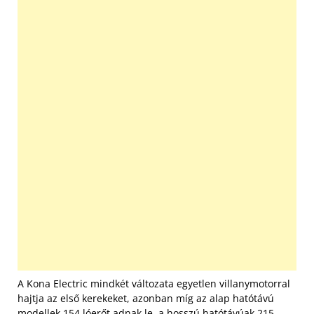
A Kona Electric mindkét változata egyetlen villanymotorral
hajtja az első kerekeket, azonban míg az alap hatótávú
modellek 154 lóerőt adnak le, a hosszú hatótávúak 215