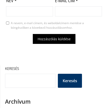
NÉV
*
E-MAIL CÍM
*
A nevem, e-mail címem, és weboldalcímem mentése a
böngészőben a következő hozzászólásomhoz.
KERESÉS
Keresés
Archívum