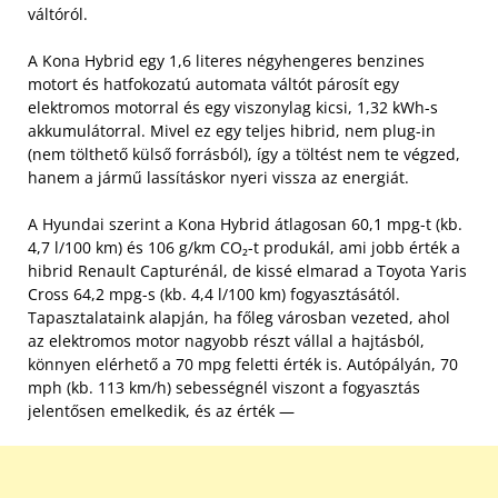
váltóról.
A Kona Hybrid egy 1,6 literes négyhengeres benzines
motort és hatfokozatú automata váltót párosít egy
elektromos motorral és egy viszonylag kicsi, 1,32 kWh-s
akkumulátorral. Mivel ez egy teljes hibrid, nem plug-in
(nem tölthető külső forrásból), így a töltést nem te végzed,
hanem a jármű lassításkor nyeri vissza az energiát.
A Hyundai szerint a Kona Hybrid átlagosan 60,1 mpg-t (kb.
4,7 l/100 km) és 106 g/km CO₂-t produkál, ami jobb érték a
hibrid Renault Capturénál, de kissé elmarad a Toyota Yaris
Cross 64,2 mpg-s (kb. 4,4 l/100 km) fogyasztásától.
Tapasztalataink alapján, ha főleg városban vezeted, ahol
az elektromos motor nagyobb részt vállal a hajtásból,
könnyen elérhető a 70 mpg feletti érték is. Autópályán, 70
mph (kb. 113 km/h) sebességnél viszont a fogyasztás
jelentősen emelkedik, és az érték —