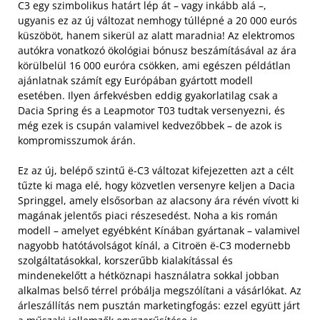
C3 egy szimbolikus határt lép át – vagy inkább alá –,
ugyanis ez az új változat nemhogy túllépné a 20 000 eurós
küszöböt, hanem sikerül az alatt maradnia! Az elektromos
autókra vonatkozó ökológiai bónusz beszámításával az ára
körülbelül 16 000 euróra csökken, ami egészen példátlan
ajánlatnak számít egy Európában gyártott modell
esetében. Ilyen árfekvésben eddig gyakorlatilag csak a
Dacia Spring és a Leapmotor T03 tudtak versenyezni, és
még ezek is csupán valamivel kedvezőbbek – de azok is
kompromisszumok árán.
Ez az új, belépő szintű ë-C3 változat kifejezetten azt a célt
tűzte ki maga elé, hogy közvetlen versenyre keljen a Dacia
Springgel, amely elsősorban az alacsony ára révén vívott ki
magának jelentős piaci részesedést. Noha a kis román
modell – amelyet egyébként Kínában gyártanak – valamivel
nagyobb hatótávolságot kínál, a Citroën ë-C3 modernebb
szolgáltatásokkal, korszerűbb kialakítással és
mindenekelőtt a hétköznapi használatra sokkal jobban
alkalmas belső térrel próbálja megszólítani a vásárlókat. Az
árleszállítás nem pusztán marketingfogás: ezzel együtt járt