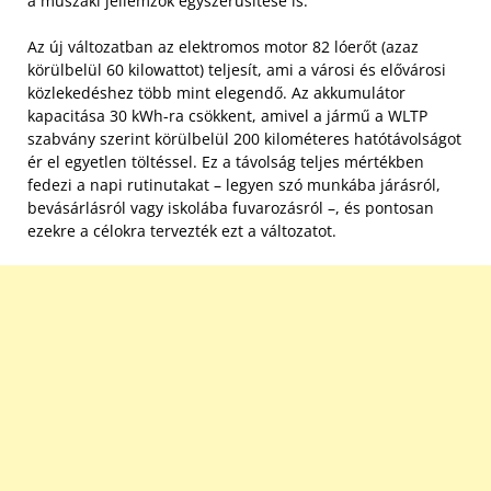
a műszaki jellemzők egyszerűsítése is.
Az új változatban az elektromos motor 82 lóerőt (azaz
körülbelül 60 kilowattot) teljesít, ami a városi és elővárosi
közlekedéshez több mint elegendő. Az akkumulátor
kapacitása 30 kWh-ra csökkent, amivel a jármű a WLTP
szabvány szerint körülbelül 200 kilométeres hatótávolságot
ér el egyetlen töltéssel. Ez a távolság teljes mértékben
fedezi a napi rutinutakat – legyen szó munkába járásról,
bevásárlásról vagy iskolába fuvarozásról –, és pontosan
ezekre a célokra tervezték ezt a változatot.