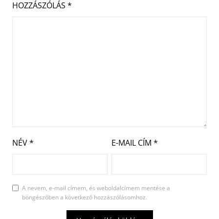
HOZZÁSZÓLÁS
*
NÉV
*
E-MAIL CÍM
*
A nevem, e-mail címem, és weboldalcímem mentése a
böngészőben a következő hozzászólásomhoz.