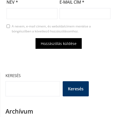
NÉV
*
E-MAIL CÍM
*
A nevem, e-mail címem, és weboldalcímem mentése a
böngészőben a következő hozzászólásomhoz.
KERESÉS
Keresés
Archívum