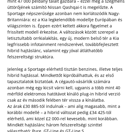
mint 47 000 példány talált gazdára – ezzel még a szegmens
úttörőjének számító Nissan Qashqai-t is megelőzte. A
Sportage népszerűsége azonban nem korlátozódik Nagy-
Britanniára: ez a Kia legkelendőbb modellje Európában és
világszinten is. Éppen ezért keltett akkora figyelmet a
frissített modell érkezése. A változások között szerepel a
letisztultabb orrkialakítás, egy új, modern belső tér a Kia
legfrissebb infotainment rendszerével, továbbfejlesztett
hibrid hajtáslánc, valamint egy jóval átláthatóbb
felszereltségi struktúra.
Jelenleg a Sportage elérhető tisztán benzines, illetve teljes
hibrid hajtással. Mindkettőt kipróbálhattuk, és az első
tapasztalatok biztatóak. A cégautó-vásárlók számára
azonban még egy kicsit várni kell, ugyanis a több mint 40
mérföld elektromos hatótávot kínáló plug-in hibrid verzió
csak az év második felében tér vissza a kínálatba.
Az árak £30 885-tól indulnak – ami alig magasabb, mint a
korábbi modellé – a hibrid változat pedig £34 425-tól
elérhető, ami közel £2 000-rel kevesebb, mint korábban.
Mindkét hajtáslánc három felszereltségi szinttel
választható: Pure, GT-Line és GT-Line S.