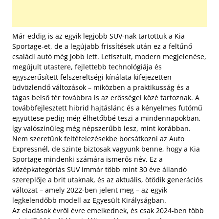
Már eddig is az egyik legjobb SUV-nak tartottuk a Kia
Sportage-et, de a legújabb frissítések után ez a feltűnő
családi autó még jobb lett. Letisztult, modern megjelenése,
megújult utastere, fejlettebb technológiája és
egyszerűsített felszereltségi kínálata kifejezetten
üdvözlendő változások – miközben a praktikusság és a
tágas belső tér továbbra is az erősségei közé tartoznak. A
továbbfejlesztett hibrid hajtáslánc és a kényelmes futómű
együttese pedig még élhetőbbé teszi a mindennapokban,
így valószínűleg még népszerűbb lesz, mint korábban.
Nem szeretünk feltételezésekbe bocsátkozni az Auto
Expressnél, de szinte biztosak vagyunk benne, hogy a Kia
Sportage mindenki számára ismerős név. Ez a
középkategóriás SUV immár több mint 30 éve állandó
szereplője a brit utaknak, és az aktuális, ötödik generációs
változat – amely 2022-ben jelent meg – az egyik
legkelendőbb modell az Egyesült Királyságban.
Az eladások évről évre emelkednek, és csak 2024-ben több