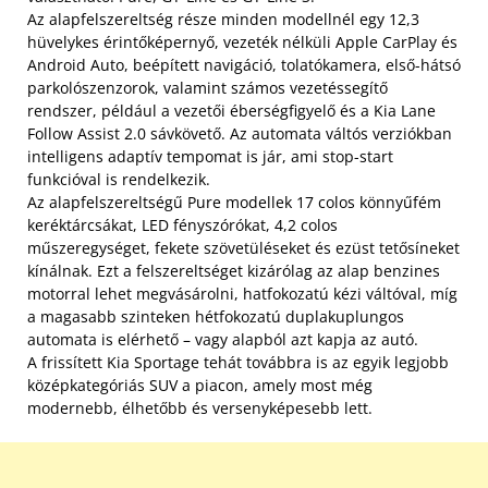
Az alapfelszereltség része minden modellnél egy 12,3
hüvelykes érintőképernyő, vezeték nélküli Apple CarPlay és
Android Auto, beépített navigáció, tolatókamera, első-hátsó
parkolószenzorok, valamint számos vezetéssegítő
rendszer, például a vezetői éberségfigyelő és a Kia Lane
Follow Assist 2.0 sávkövető. Az automata váltós verziókban
intelligens adaptív tempomat is jár, ami stop-start
funkcióval is rendelkezik.
Az alapfelszereltségű Pure modellek 17 colos könnyűfém
keréktárcsákat, LED fényszórókat, 4,2 colos
műszeregységet, fekete szövetüléseket és ezüst tetősíneket
kínálnak. Ezt a felszereltséget kizárólag az alap benzines
motorral lehet megvásárolni, hatfokozatú kézi váltóval, míg
a magasabb szinteken hétfokozatú duplakuplungos
automata is elérhető – vagy alapból azt kapja az autó.
A frissített Kia Sportage tehát továbbra is az egyik legjobb
középkategóriás SUV a piacon, amely most még
modernebb, élhetőbb és versenyképesebb lett.