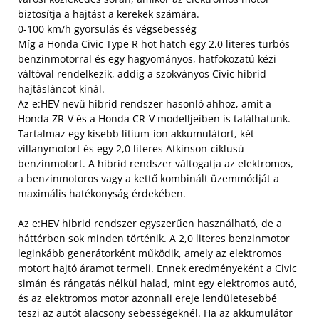
biztosítja a hajtást a kerekek számára.
0-100 km/h gyorsulás és végsebesség
Míg a Honda Civic Type R hot hatch egy 2,0 literes turbós
benzinmotorral és egy hagyományos, hatfokozatú kézi
váltóval rendelkezik, addig a szokványos Civic hibrid
hajtásláncot kínál.
Az e:HEV nevű hibrid rendszer hasonló ahhoz, amit a
Honda ZR-V és a Honda CR-V modelljeiben is találhatunk.
Tartalmaz egy kisebb lítium-ion akkumulátort, két
villanymotort és egy 2,0 literes Atkinson-ciklusú
benzinmotort. A hibrid rendszer váltogatja az elektromos,
a benzinmotoros vagy a kettő kombinált üzemmódját a
maximális hatékonyság érdekében.
Az e:HEV hibrid rendszer egyszerűen használható, de a
háttérben sok minden történik. A 2,0 literes benzinmotor
leginkább generátorként működik, amely az elektromos
motort hajtó áramot termeli. Ennek eredményeként a Civic
simán és rángatás nélkül halad, mint egy elektromos autó,
és az elektromos motor azonnali ereje lendületesebbé
teszi az autót alacsony sebességeknél. Ha az akkumulátor