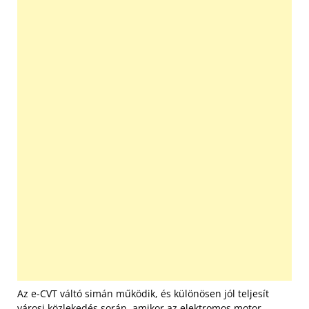
Az e-CVT váltó simán működik, és különösen jól teljesít
városi közlekedés során, amikor az elektromos motor