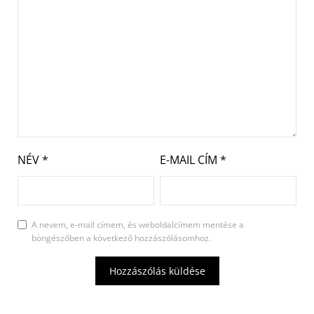
NÉV
*
E-MAIL CÍM
*
A nevem, e-mail címem, és weboldalcímem mentése a
böngészőben a következő hozzászólásomhoz.