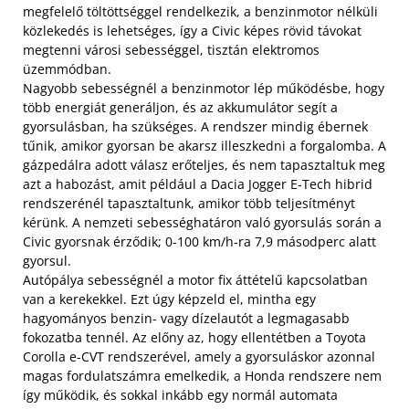
megfelelő töltöttséggel rendelkezik, a benzinmotor nélküli
közlekedés is lehetséges, így a Civic képes rövid távokat
megtenni városi sebességgel, tisztán elektromos
üzemmódban.
Nagyobb sebességnél a benzinmotor lép működésbe, hogy
több energiát generáljon, és az akkumulátor segít a
gyorsulásban, ha szükséges. A rendszer mindig ébernek
tűnik, amikor gyorsan be akarsz illeszkedni a forgalomba. A
gázpedálra adott válasz erőteljes, és nem tapasztaltuk meg
azt a habozást, amit például a Dacia Jogger E-Tech hibrid
rendszerénél tapasztaltunk, amikor több teljesítményt
kérünk. A nemzeti sebességhatáron való gyorsulás során a
Civic gyorsnak érződik; 0-100 km/h-ra 7,9 másodperc alatt
gyorsul.
Autópálya sebességnél a motor fix áttételű kapcsolatban
van a kerekekkel. Ezt úgy képzeld el, mintha egy
hagyományos benzin- vagy dízelautót a legmagasabb
fokozatba tennél. Az előny az, hogy ellentétben a Toyota
Corolla e-CVT rendszerével, amely a gyorsuláskor azonnal
magas fordulatszámra emelkedik, a Honda rendszere nem
így működik, és sokkal inkább egy normál automata