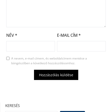
NÉV
*
E-MAIL CÍM
*
A nevem, e-mail címem, és weboldalcímem mentése a
böngészőben a következő hozzászólásomhoz.
KERESÉS