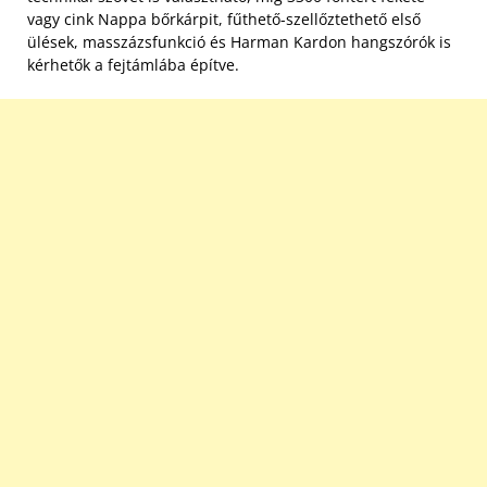
vagy cink Nappa bőrkárpit, fűthető-szellőztethető első
ülések, masszázsfunkció és Harman Kardon hangszórók is
kérhetők a fejtámlába építve.