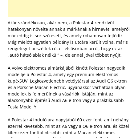
Akár szándékosan, akár nem, a Polestar 4 rendkívül
hatékonyan növelte annak a márkának a hírnevét, amelyről
már eddig is sok szó esett, és amely rohamosan fejlődik.
Még mielőtt egyetlen példány is utcára került volna, máris
rengeteget beszéltek róla – elsősorban arról, hogy ez az
„autó hátsó ablak nélkül” –, de ennél jóval többet nyújt.
A Volvo elektromos almárkájából kinőtt Polestar negyedik
modellje a Polestar 4, amely egy prémium elektromos
kupé-SUV. Legközvetlenebb vetélytársai az Audi Q6 e-tron
és a Porsche Macan Electric, ugyanakkor várhatóan olyan
modellek is felmerülnek a vásárlók listáján, mint az
alacsonyabb építésű Audi A6 e-tron vagy a praktikusabb
Tesla Model Y.
A Polestar 4 induló ára nagyjából 60 ezer font, ami néhány
ezerrel kevesebb, mint az A6 vagy a Q6 e-tron ára, és közel
kilencezer fonttal olcsóbb, mint a Macan elektromos