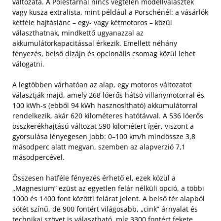
változata. A Polestarnál nincs végtelen modellválaszték
vagy kusza extralista, mint például a Porschénél: a vásárlók
kétféle hajtáslánc – egy- vagy kétmotoros – közül
választhatnak, mindkettő ugyanazzal az
akkumulátorkapacitással érkezik. Emellett néhány
fényezés, belső dizájn és opcionális csomag közül lehet
válogatni.
A legtöbben várhatóan az alap, egy motoros változatot
választják majd, amely 268 lóerős hátsó villanymotorral és
100 kWh-s (ebből 94 kWh hasznosítható) akkumulátorral
rendelkezik, akár 620 kilométeres hatótávval. A 536 lóerős
összkerékhajtású változat 590 kilométert ígér, viszont a
gyorsulása lényegesen jobb: 0–100 km/h mindössze 3,8
másodperc alatt megvan, szemben az alapverzió 7,1
másodpercével.
Összesen hatféle fényezés érhető el, ezek közül a
„Magnesium” ezüst az egyetlen felár nélküli opció, a többi
1000 és 1400 font közötti felárat jelent. A belső tér alapból
sötét színű, de 900 fontért világosabb, „cink” árnyalat és
technikai szövet is választható, míg 3300 fontért fekete