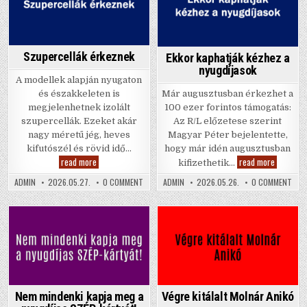
NYUG
in
in
Szupercellák érkeznek
Ekkor kaphatják kézhez a
nyugdíjasok
A modellek alapján nyugaton
és északkeleten is
Már augusztusban érkezhet a
megjelenhetnek izolált
100 ezer forintos támogatás:
szupercellák. Ezeket akár
Az R/L előzetese szerint
nagy méretű jég, heves
Magyar Péter bejelentette,
kifutószél és rövid idő…
hogy már idén augusztusban
Szupercellák
Ekkor
read more
read more
kifizethetik…
érkeznek
kaphatjá
kézhez
ON
ON
ADMIN
2026.05.27.
0 COMMENT
ADMIN
2026.05.26.
0 COMMENT
a
SZUPERCELLÁK
EKK
nyugdíja
ÉRKEZNEK
KAP
KÉZ
A
NYU
Posted
Posted
in
in
Nem mindenki kapja meg a
Végre kitálalt Molnár Anikó