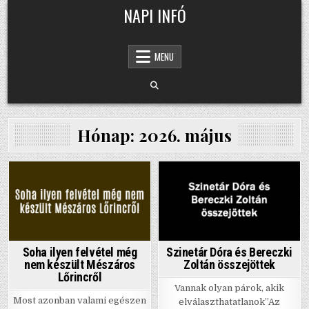
Skip
NAPI INFÓ
to
content
MENU
Hónap:
2026. május
Posted
Posted
in
in
Soha ilyen felvétel még
Szinetár Dóra és Bereczki
nem készült Mészáros
Zoltán összejöttek
Lőrincről
Vannak olyan párok, akik
Most azonban valami egészen
elválaszthatatlanok”Az