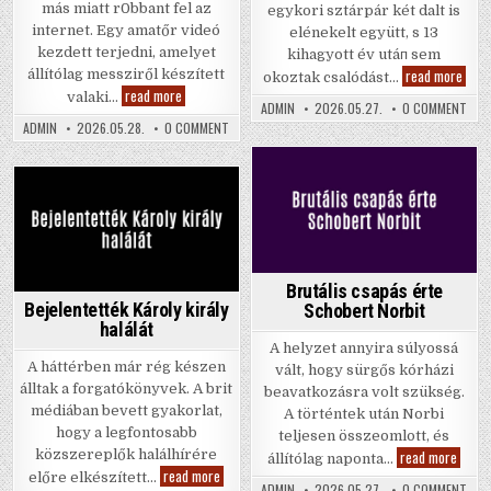
más miatt r0bbant fel az
egykori sztárpár két dalt is
internet. Egy amatőr videó
elénekelt együtt, s 13
kezdett terjedni, amelyet
kihagyott év utáп sem
Szine
read more
állítólag messziről készített
okoztak csalódást…
Dóra
Soha
read more
valaki…
és
ilyen
ON
ADMIN
2026.05.27.
0 COMMENT
Bere
SZI
felvétel
ON
ADMIN
2026.05.28.
0 COMMENT
Zoltá
DÓR
még
SOHA
össze
ÉS
nem
ILYEN
BER
készült
FELVÉTEL
ZOL
Mészáros
MÉG
Posted
ÖSS
Lőrincről
NEM
Posted
KÉSZÜLT
in
MÉSZÁROS
in
LŐRINCRŐL
Brutális csapás érte
Bejelentették Károly király
Schobert Norbit
halálát
A helyzet annyira súlyossá
A háttérben már rég készen
vált, hogy sürgős kórházi
álltak a forgatókönyvek. A brit
beavatkozásra volt szükség.
médiában bevett gyakorlat,
A történtek után Norbi
hogy a legfontosabb
teljesen összeomlott, és
Brutál
read more
közszereplők halálhírére
állítólag naponta…
csapá
Bejelentették
read more
előre elkészített…
érte
Károly
ON
ADMIN
2026.05.27.
0 COMMENT