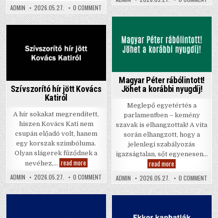
Schob
BRU
király
ON
ADMIN
2026.05.27.
0 COMMENT
Norbit
CSA
halálát
BEJELENTETTÉK
ÉRT
KÁROLY
SCH
KIRÁLY
NOR
HALÁLÁT
Posted
Posted
in
in
Magyar Péter rábólintott!
Szívszorító hír jött Kovács
Jöhet a korábbi nyugdíj!
Katiról
Meglepő egyetértés a
A hír sokakat megrendített,
parlamentben – kemény
hiszen Kovács Kati nem
szavak is elhangzottak! A vita
csupán előadó volt, hanem
során elhangzott, hogy a
egy korszak szimbóluma.
jelenlegi szabályozás
Olyan slágerek fűződnek a
igazságtalan, sőt egyenesen…
Szívszorító
read more
Magyar
read more
nevéhez,…
hír
Péter
jött
rábólintott!
ON
ADMIN
2026.05.27.
0 COMMENT
ON
ADMIN
2026.05.27.
0 COMMENT
Kovács
Jöhet
SZÍVSZORÍTÓ
MAG
Katiról
a
HÍR
PÉT
JÖTT
korábbi
RÁB
KOVÁCS
nyugdíj!
JÖH
KATIRÓL
A
Posted
Posted
KOR