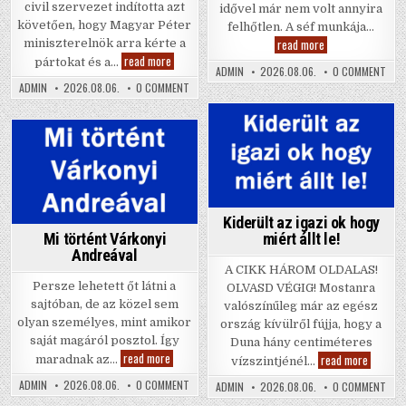
civil szervezet indította azt
idővel már nem volt annyira
követően, hogy Magyar Péter
felhőtlen. A séf munkája…
Miatta
read more
miniszterelnök arra kérte a
válik
Ők
read more
pártokat és a…
Krausz
közülük
ON
ADMIN
2026.08.06.
0 COMMENT
Gábor
MIA
lehet
ON
ADMIN
2026.08.06.
0 COMMENT
és
VÁLI
Köztársasági
ŐK
Mikes
KRA
Elnököt
KÖZÜLÜK
Anna
GÁB
választani!
LEHET
ÉS
KÖZTÁRSASÁGI
Posted
MIK
ELNÖKÖT
ANN
Posted
VÁLASZTANI!
in
in
Kiderült az igazi ok hogy
Mi történt Várkonyi
miért állt le!
Andreával
A CIKK HÁROM OLDALAS!
Persze lehetett őt látni a
OLVASD VÉGIG! Mostanra
sajtóban, de az közel sem
valószínűleg már az egész
olyan személyes, mint amikor
ország kívülről fújja, hogy a
saját magáról posztol. Így
Duna hány centiméteres
Mi
read more
Kiderült
read more
maradnak az…
vízszintjénél…
történt
az
Várkonyi
igazi
ON
ADMIN
2026.08.06.
0 COMMENT
ON
ADMIN
2026.08.06.
0 COMMENT
Andreával
ok
MI
KID
hogy
TÖRTÉNT