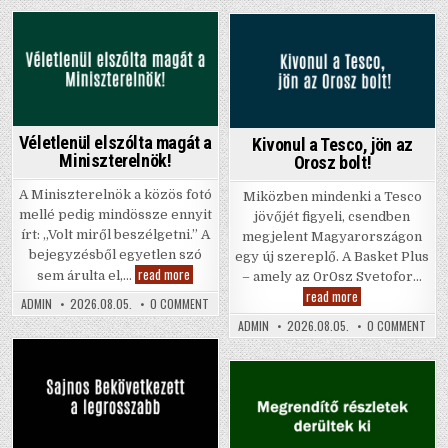
AZ
VÁRKONYI
miért
IGAZ
ANDREÁVAL
állt
OK
le!
HOG
Posted
Posted
MIÉ
ÁLLT
in
in
LE!
Véletlenül elszólta magát a
Kivonul a Tesco, jön az
Miniszterelnök!
Orosz bolt!
A Miniszterelnök a közös fotó
Miközben mindenki a Tesco
mellé pedig mindössze ennyit
jövőjét figyeli, csendben
írt: „Volt miről beszélgetni.” A
megjelent Magyarországon
bejegyzésből egyetlen szó
egy új szereplő. A Basket Plus
Véletlenül
read more
sem árulta el,…
– amely az 0r0sz Svetofor…
elszólta
Kivonul
read more
magát
ON
ADMIN
2026.08.05.
0 COMMENT
a
a
VÉLETLENÜL
Tesco,
Miniszterelnök!
ON
ADMIN
2026.08.05.
0 COMMENT
ELSZÓLTA
jön
KIV
MAGÁT
az
A
A
Orosz
TES
MINISZTERELNÖK!
bolt!
JÖN
Posted
AZ
in
Posted
ORO
BOLT
in