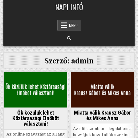
Skip
NAPI INFÓ
to
content
MENU
Szerző:
admin
Posted
Posted
in
in
Ők közülük lehet
Miatta válik Krausz Gábor
Köztársasági Elnököt
és Mikes Anna
választani!
Az idill azonban – legalábbis a
Az online szavazást az aHang
hozzájuk közel állók szerint –