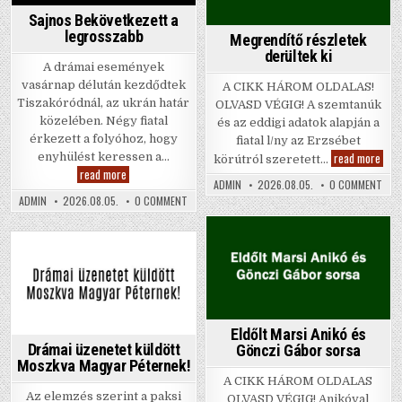
Sajnos Bekövetkezett a
legrosszabb
Megrendítő részletek
derültek ki
A drámai események
vasárnap délután kezdődtek
A CIKK HÁROM OLDALAS!
Tiszakóródnál, az ukrán határ
OLVASD VÉGIG! A szemtanúk
közelében. Négy fiatal
és az eddigi adatok alapján a
érkezett a folyóhoz, hogy
fiatal l/ny az Erzsébet
Megr
read more
enyhülést keressen a…
körútról szeretett…
rész
Sajnos
read more
derü
Bekövetkezett
ON
ADMIN
2026.08.05.
0 COMMENT
ki
MEG
a
ON
ADMIN
2026.08.05.
0 COMMENT
RÉS
legrosszabb
SAJNOS
DER
BEKÖVETKEZETT
KI
A
LEGROSSZABB
Posted
Posted
in
in
Eldőlt Marsi Anikó és
Drámai üzenetet küldött
Gönczi Gábor sorsa
Moszkva Magyar Péternek!
A CIKK HÁROM OLDALAS
Az elemzés szerint a paksi
OLVASD VÉGIG! Anikóval