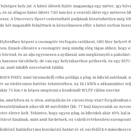
 bőséges hely jut. A hátsó ülések fejtér magassága egy méter, így bőv
 és az átlagos hátsó lábtér 720 mm (ez a vezetői ülést egy méteres l
rossz. A Discovery Sport csúsztatható padjának köszönhetően még töb
de két magasabb felnőttnek is kényelmesen elfér a hátsó sorban hoss
Hybridhez képest a csomagtér térfogata csökkent, 580 liter helyett 49
ben. Ennek ellenére a csomagtér még mindig elég tágas ahhoz, hogy e
bőrönd, és az alja egyenesen a nyílással, ami megkönnyíti a pakolást 
cs hasznos tárolóhely, de van egy helytakarékos pótkerék, és egy SUV
az, amit inkább szeretnénk találni.
 RAV4 PHEV, mint társmodell) ritka példája a plug-in hibrid autóknak, 
 ígér az elektromos hatótáv tekintetében. Az 18,1 kWh-s akkumulátor telj
akár 75 km-t is képes megtenni a kombinált WLTP ciklus szerint.
án, amelyben az A-úton, autópályán és városi stop-start forgalomban 
, tesztelőinknek sikerült 48 mérföldet (kb. 77 km) kinyerniük az Across
tor életre kelt. Tekintve, hogy egyes plug-in hibridek akár 40%-kal i
távot kínálnak, mint amit hirdetnek, ez valódi értékesítési szempont
lönböző hajtásforrása lenyűgöző hatást ér el, egyfelől 6,4 másodperc