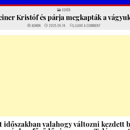
POSTED
EGYÉB
IN
einer Kristóf és párja megkapták a vágyuk
ON
ADMIN
2025.05.14.
LEAVE A COMMENT
STEINER
KRISTÓF
ÉS
PÁRJA
MEGKAPTÁK
A
VÁGYUKAT!
t időszakban valahogy változni kezdett