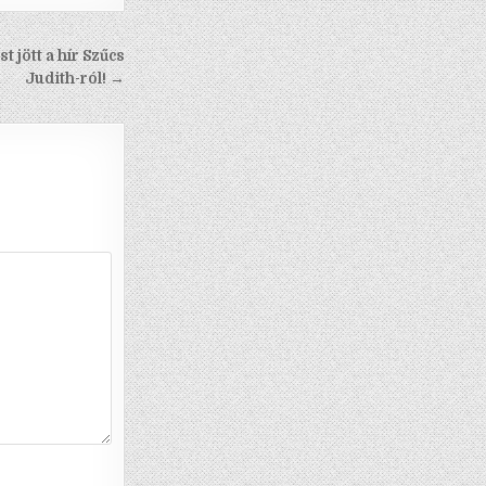
 jött a hír Szűcs
Judith-ról! →