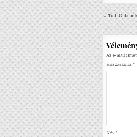
Bejegyzé
← Tóth Gabi befo
navigáci
Vélemény
Az e-mail címe
Hozzászólás
*
Név
*