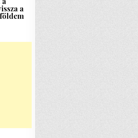
 a
issza a
őföldem