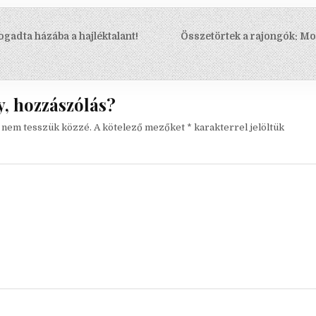
s
gadta házába a hajléktalant!
Összetörtek a rajongók: Most
ó
, hozzászólás?
t nem tesszük közzé.
A kötelező mezőket
*
karakterrel jelöltük