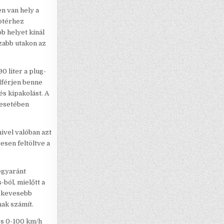
en van hely a
ábtérhez
b helyet kínál
zabb utakon az
0 liter a plug-
lférjen benne
és kipakolást. A
 esetében
mivel valóban azt
esen feltöltve a
egyaránt
-ból, mielőtt a
s kevesebb
nak számít.
es 0-100 km/h