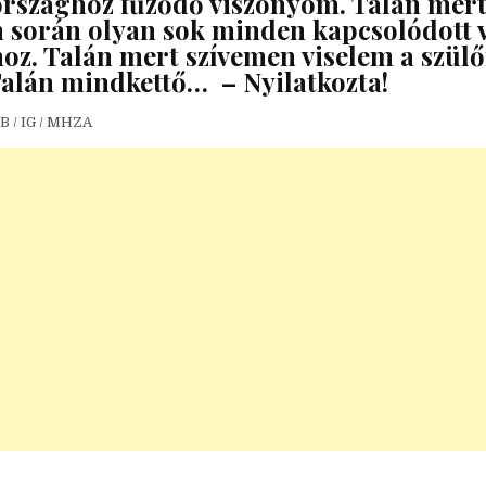
szághoz fűződő viszonyom. Talán mert
 során olyan sok minden kapcsolódott v
z. Talán mert szívemen viselem a szül
 Talán mindkettő… – Nyilatkozta!
B / IG / MHZA