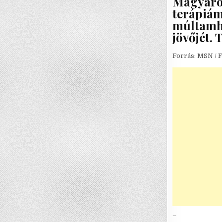
Magyaror
terápiám
múltamho
jövőjét.
Forrás: MSN / F
–