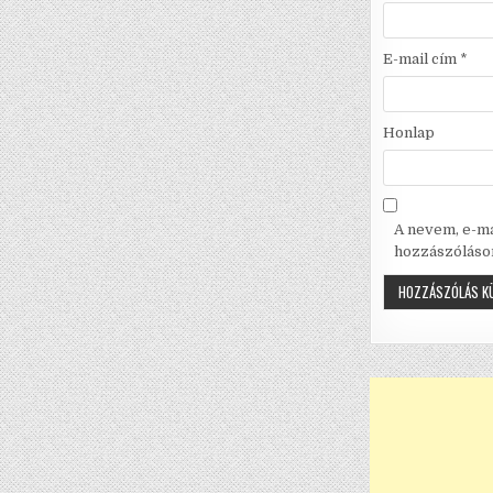
E-mail cím
*
Honlap
A nevem, e-m
hozzászóláso