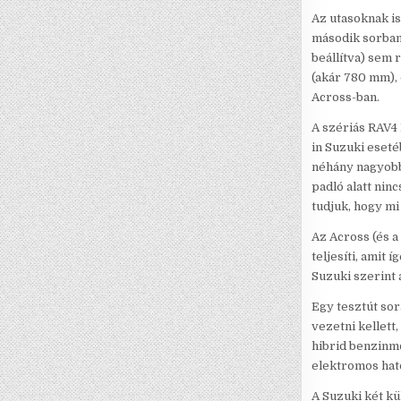
Az utasoknak is
második sorban,
beállítva) sem 
(akár 780 mm), 
Across-ban.
A szériás RAV4 
in Suzuki eseté
néhány nagyobb 
padló alatt nin
tudjuk, hogy mi 
Az Across (és a
teljesíti, amit
Suzuki szerint 
Egy tesztút sor
vezetni kellett
hibrid benzinmo
elektromos ható
A Suzuki két kü