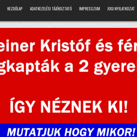
KEZDŐLAP
ADATKEZELÉSI TÁJÉKOZTATÓ
IMPRESSZUM
JOGI NYILATKOZAT