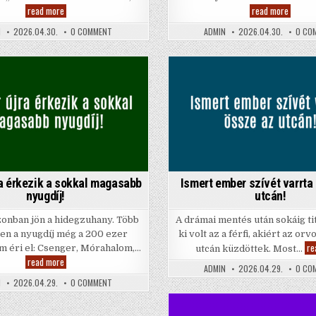
Szörnyű
Már
read more
read more
vége
ekkor
lett
érkezn
ON
N
2026.04.30.
0 COMMENT
ADMIN
2026.04.30.
0 CO
Stohl
a
SZÖRNYŰ
András
megeme
VÉGE
és
nyugdíj
LETT
Kiss
STOHL
Kriszta
ANDRÁS
Posted
ÉS
Posted
kapcsolatának!
KISS
in
in
KRISZTA
KAPCSOLATÁNAK!
jra érkezik a sokkal magasabb
Ismert ember szívét varrta
nyugdíj!
utcán!
zonban jön a hidegzuhany. Több
A drámai mentés után sokáig ti
en a nyugdíj még a 200 ezer
ki volt az a férfi, akiért az orv
re
em éri el: Csenger, Mórahalom,…
utcán küzdöttek. Most…
Itt
read more
ADMIN
2026.04.29.
0 CO
már
újra
ON
N
2026.04.29.
0 COMMENT
érkezik
ITT
a
MÁR
sokkal
ÚJRA
magasabb
ÉRKEZIK