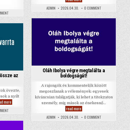
porckopás
tünetei
ON
ADMIN
2026.04.30.
0 COMMENT
és
IDŐSKORI
ek
ON
MMENT
okai
PORCKOPÁS
MÁR
TÜNETEI
lt
EKKOR
ÉS
ak!
ÉRKEZNEK
OKAI
A
Posted
MEGEMELT
NYUGDÍJAK!
in
Oláh Ibolya végre megtalálta a
 össze az
boldogságát!
A rajongók és kommentelők között
tok övezte,
megoszlanak a vélemények: egyesek
osok a nyílt
kíváncsian találgatják, ki lehet a titokzatos
Ismert
ad more
személy, míg mások az énekesnő…
ember
Oláh
read more
szívét
ON
MMENT
Ibolya
varrta
ISMERT
végre
össze
ON
EMBER
ADMIN
2026.04.30.
0 COMMENT
megtalálta
az
OLÁH
SZÍVÉT
a
utcán!
IBOLYA
VARRTA
boldogságát!
VÉGRE
ÖSSZE