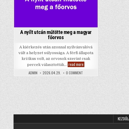
A nyílt utcán műtötte meg a magyar
főorvos
A kiérkezés után azonnal nyilvánvalóvá
vált a helyzet súlyossága. A férfi állapota
kri/ikus volt, az orvosok szerint csak
A
read more
percek választották…
nyílt
utcán
ON
ADMIN
2026.04.29.
0 COMMENT
műtötte
A
meg
NYÍLT
a
UTCÁN
magyar
MŰTÖTTE
MEG
főorvos
A
MAGYAR
Bejegyzések
FŐORVOS
lapozása
KEZDŐL