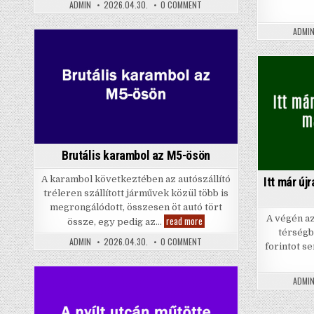
gázfűtést!
ON
ADMIN
2026.04.30.
0 COMMENT
BETILTOTTÁK
A
GÁZFŰTÉST!
ADMI
Posted
in
Brutális karambol az M5-ösön
A karambol következtében az autószállító
Itt már ú
tréleren szállított járművek közül több is
megrongálódott, összesen öt autó tört
A végén a
Brutális
read more
össze, egy pedig az…
karambol
térségb
az
ON
ADMIN
2026.04.30.
0 COMMENT
M5-
forintot s
BRUTÁLIS
ösön
KARAMBOL
AZ
M5-
ADMI
ÖSÖN
Posted
in