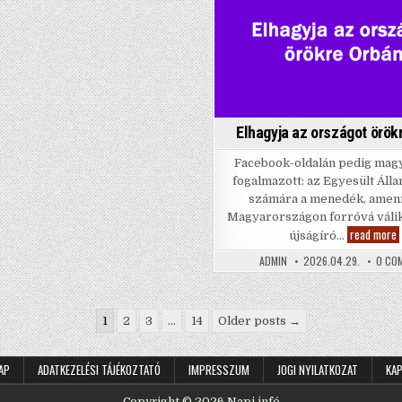
Posted
nyugdíj!
A
SOKKAL
in
MAGASABB
NYUGDÍJ!
Elhagyja az országot örök
Facebook-oldalán pedig mag
fogalmazott: az Egyesült Áll
számára a menedék, amen
Magyarországon forróvá válik 
E
read more
újságíró…
a
o
ADMIN
2026.04.29.
0 CO
ö
O
1
2
3
…
14
Older posts →
AP
ADATKEZELÉSI TÁJÉKOZTATÓ
IMPRESSZUM
JOGI NYILATKOZAT
KA
Copyright © 2026 Napi infó