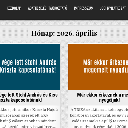
KEZDŐLAP
ADATKEZELÉSI TÁJÉKOZTATÓ
IMPRESSZUM
JOGI NYILATKOZAT
Hónap:
2026. április
Posted
Posted
in
in
ge lett Stohl András és Kiss
Már ekkor érkeznek a m
iszta kapcsolatának!
nyugdíjak!
akkor jött, amikor Kriszta Hajdú
A TISZA szakítana a költségve
 műsorában szerepelt. Egy
korábbi gyakorlatával, és egy 
ak tűnő válasz azonban mindent
valós számokra épülő tervezé
t. „A kérdésedre visszatérve,…
be. melynek részeként 2026