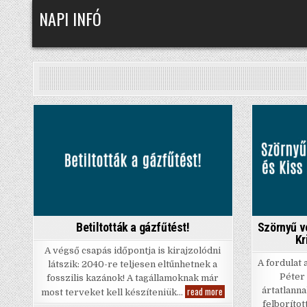
Skip
NAPI INFÓ
to
content
Posted
in
Betiltották a gázfűtést!
Szörnyű vé
Kr
A végső csapás időpontja is kirajzolódni
A fordulat 
látszik: 2040-re teljesen eltűnhetnek a
Péter
fosszilis kazánok! A tagállamoknak már
Betiltották
read more
ártatlann
most terveket kell készíteniük…
a
felborítot