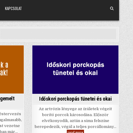
KAPCSOLAT
Posted
in
egemelt
Időskori porckopás tünetei és okai
Az artrózis lényege az ízületek végeit
téstervezés
borító porcok károsodása. Először
rugalmasabb,
elvékonyodik, aztán a sima felszíne
st vezetne
berepedezik, végül a teljes porcállomány…
Időskori
read more
-ban már…