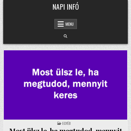
Skip
NAPI INFÓ
to
content
MENU
POSTED
EGYÉB
IN
Most ülsz le, ha megtudod, mennyit