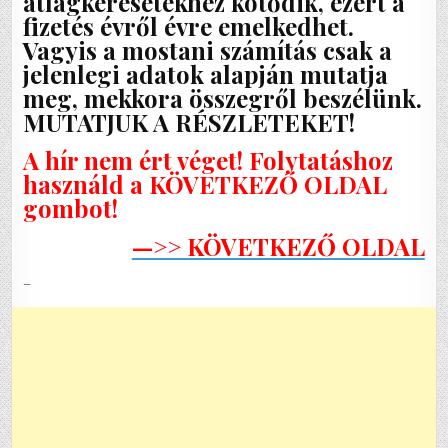
átlagkeresetekhez kötődik, ezért a
fizetés évről évre emelkedhet.
Vagyis a mostani számítás csak a
jelenlegi adatok alapján mutatja
meg, mekkora összegről beszélünk.
MUTATJUK A RÉSZLETEKET!
A hír nem ért véget! Folytatáshoz
használd a KÖVETKEZŐ OLDAL
gombot!
—>> KÖVETKEZŐ OLDAL
–