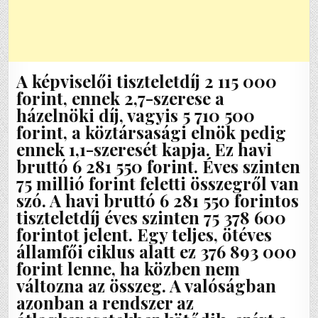
A képviselői tiszteletdíj 2 115 000
forint, ennek 2,7-szerese a
házelnöki díj, vagyis 5 710 500
forint, a köztársasági elnök pedig
ennek 1,1-szeresét kapja. Ez havi
bruttó 6 281 550 forint. Éves szinten
75 millió forint feletti összegről van
szó. A havi bruttó 6 281 550 forintos
tiszteletdíj éves szinten 75 378 600
forintot jelent. Egy teljes, ötéves
államfői ciklus alatt ez 376 893 000
forint lenne, ha közben nem
változna az összeg. A valóságban
azonban a rendszer az