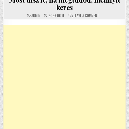
keres
ON
ADMIN
2026.06.11.
LEAVE A COMMENT
MOST
ÜLSZ
LE,
HA
MEGTUDOD,
MENNYIT
KERES