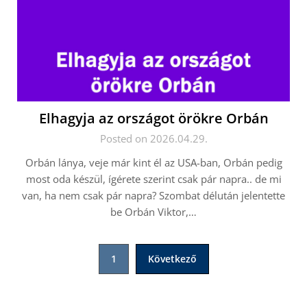
Elhagyja az országot örökre Orbán
Posted on 2026.04.29.
Orbán lánya, veje már kint él az USA-ban, Orbán pedig
most oda készül, ígérete szerint csak pár napra.. de mi
van, ha nem csak pár napra? Szombat délután jelentette
be Orbán Viktor,…
Bejegyzések
1
Következő
lapozása