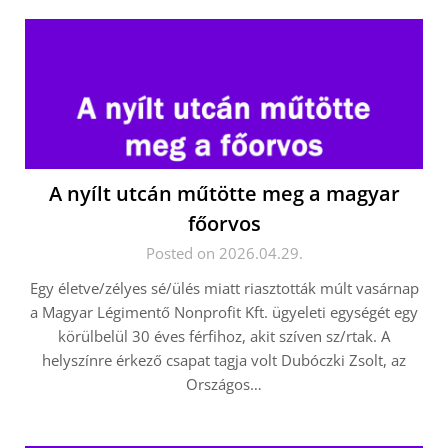
A nyílt utcán műtötte meg a magyar
főorvos
Posted on 2026.04.29.
Egy életve/zélyes sé/ülés miatt riasztották múlt vasárnap
a Magyar Légimentő Nonprofit Kft. ügyeleti egységét egy
körülbelül 30 éves férfihoz, akit szíven sz/rtak. A
helyszínre érkező csapat tagja volt Dubóczki Zsolt, az
Országos…