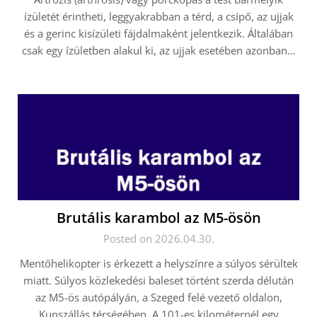
ízületét érintheti, leggyakrabban a térd, a csípő, az ujjak
és a gerinc kisízületi fájdalmaként jelentkezik. Általában
csak egy ízületben alakul ki, az ujjak esetében azonban…
Brutális karambol az M5-ösön
Posted on 2026.04.30.
Mentőhelikopter is érkezett a helyszínre a súlyos sérültek
miatt. Súlyos közlekedési baleset történt szerda délután
az M5-ös autópályán, a Szeged felé vezető oldalon,
Kunszállás térségében. A 101-es kilométernél egy