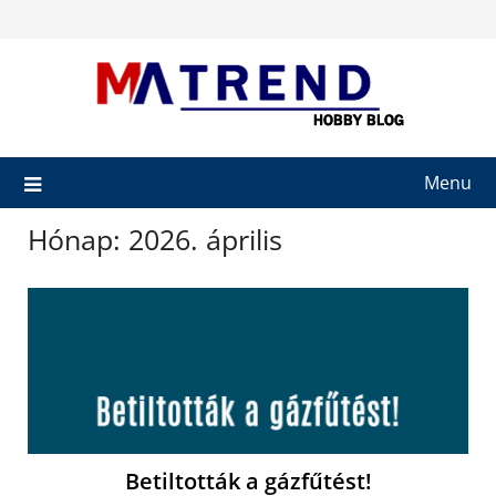
Skip
to
content
Menu
Hónap:
2026. április
Betiltották a gázfűtést!