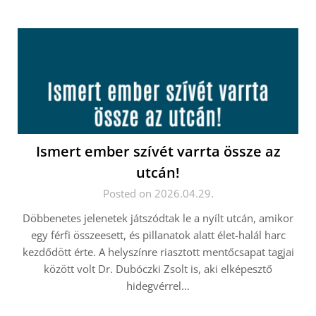
Ismert ember szívét varrta össze az
utcán!
Posted on 2026.04.29.
Döbbenetes jelenetek játszódtak le a nyílt utcán, amikor
egy férfi összeesett, és pillanatok alatt élet-halál harc
kezdődött érte. A helyszínre riasztott mentőcsapat tagjai
között volt Dr. Dubóczki Zsolt is, aki elképesztő
hidegvérrel…