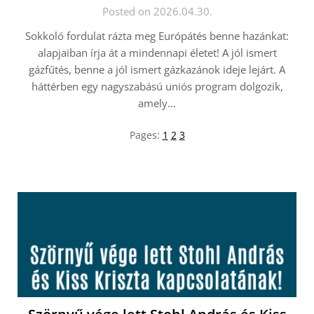
Posted on 2026.04.30.
Sokkoló fordulat rázta meg Európátés benne hazánkat:
alapjaiban írja át a mindennapi életet! A jól ismert
gázfűtés, benne a jól ismert gázkazánok ideje lejárt. A
háttérben egy nagyszabású uniós program dolgozik,
amely…
Pages:
1
2
3