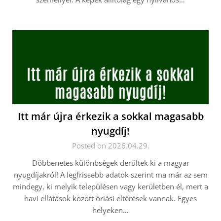
Itt már újra érkezik a sokkal magasabb
nyugdíj!
Posted on 2026.04.29.
Döbbenetes különbségek derültek ki a magyar
nyugdíjakról! A legfrissebb adatok szerint ma már az sem
mindegy, ki melyik településen vagy kerületben él, mert a
havi ellátások között óriási eltérések vannak. Egyes
helyeken…