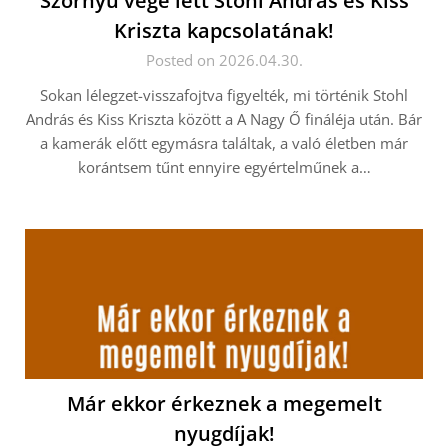
Szörnyű vége lett Stohl András és Kiss
Kriszta kapcsolatának!
Posted on 2026.04.30.
Sokan lélegzet-visszafojtva figyelték, mi történik Stohl
András és Kiss Kriszta között a A Nagy Ő fináléja után. Bár
a kamerák előtt egymásra találtak, a való életben már
korántsem tűnt ennyire egyértelműnek a…
Már ekkor érkeznek a megemelt
nyugdíjak!