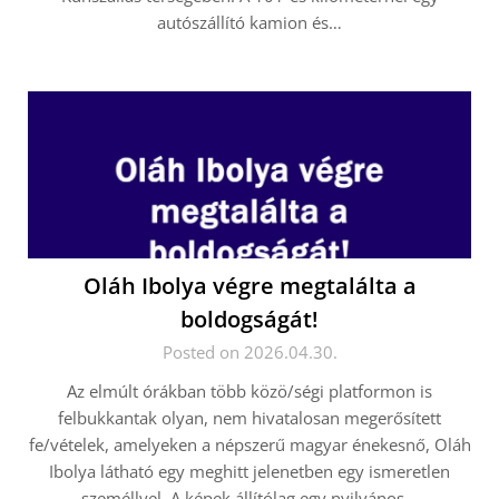
autószállító kamion és…
Oláh Ibolya végre megtalálta a
boldogságát!
Posted on 2026.04.30.
Az elmúlt órákban több közö/ségi platformon is
felbukkantak olyan, nem hivatalosan megerősített
fe/vételek, amelyeken a népszerű magyar énekesnő, Oláh
Ibolya látható egy meghitt jelenetben egy ismeretlen
személlyel. A képek állítólag egy nyilvános…