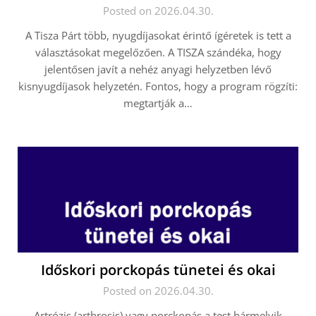
Posted on 2026.04.30.
A Tisza Párt több, nyugdíjasokat érintő ígéretek is tett a
választásokat megelőzően. A TISZA szándéka, hogy
jelentősen javít a nehéz anyagi helyzetben lévő
kisnyugdíjasok helyzetén. Fontos, hogy a program rögzíti:
megtartják a…
Időskori porckopás tünetei és okai
Posted on 2026.04.30.
Artrózis (arthrosis) vagy porckopás a test bármelyik