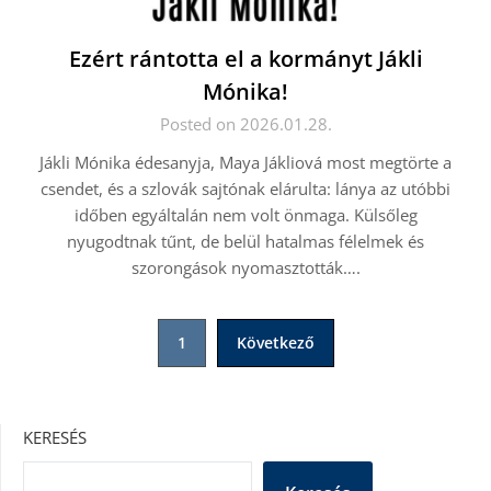
Ezért rántotta el a kormányt Jákli
Mónika!
Posted on 2026.01.28.
Jákli Mónika édesanyja, Maya Jákliová most megtörte a
csendet, és a szlovák sajtónak elárulta: lánya az utóbbi
időben egyáltalán nem volt önmaga. Külsőleg
nyugodtnak tűnt, de belül hatalmas félelmek és
szorongások nyomasztották….
Bejegyzések
1
Következő
lapozása
KERESÉS