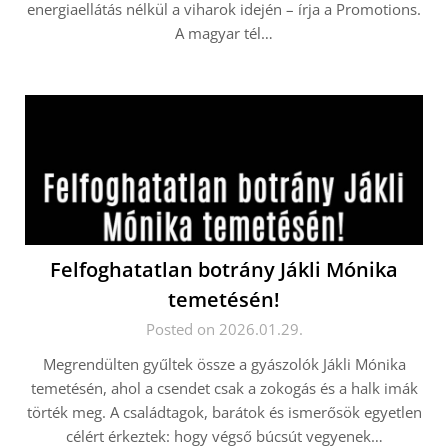
energiaellátás nélkül a viharok idején – írja a Promotions.
A magyar tél…
Felfoghatatlan botrány Jákli Mónika
temetésén!
Posted on 2026.01.29.
Megrendülten gyűltek össze a gyászolók Jákli Mónika
temetésén, ahol a csendet csak a zokogás és a halk imák
törték meg. A családtagok, barátok és ismerősök egyetlen
célért érkeztek: hogy végső búcsút vegyenek…