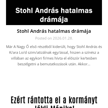
Stohl András hatalmas drámája
Posted on 2026.01.28.
Már A Nagy Ő első részéből kiderült, hogy Stohl András és
K/ara Lo/d szim/atizálnak egy/ással, hiszen a színész a
villában az egykori fi/mes hívta el először ke/tesben
beszélgetni a bemutatkozások után. Akkor…