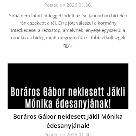
Posted on 2026.01.30.
Soha nem látott hideggel indult az év. Januárban hirtelen
ránk szakadt a tél. Erre jött válaszul a kormány
intézkedése, a rezsistop, amelynek lényege egyszerű: a
rendkívüli hideg miatt megugró fűtési többletköltségek
egy…
Boráros Gábor nekiesett Jákli Mónika
édesanyjának!
Posted on 2026.01.30.