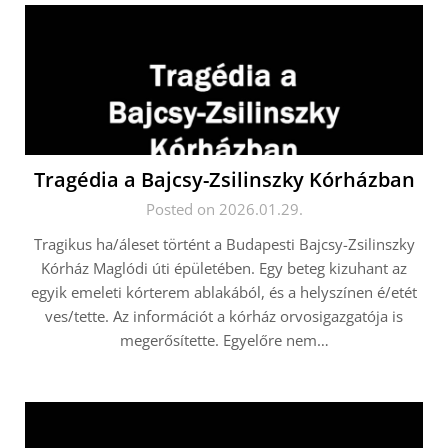
Tragédia a Bajcsy-Zsilinszky Kórházban
Posted on 2026.01.29.
Tragikus ha/áleset történt a Budapesti Bajcsy-Zsilinszky
Kórház Maglódi úti épületében. Egy beteg kizuhant az
egyik emeleti kórterem ablakából, és a helyszínen é/etét
ves/tette. Az információt a kórház orvosigazgatója is
megerősítette. Egyelőre nem…