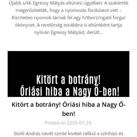
Újabb s/kk Egressy Mátyás eltűnési ügyében: A szakértők
megerősítették, hogy a nyomozás fordulatot vett –
Kís/rteties nyomok tárnak fel egy h/tborz/ngató forga/
ókönyvet. A rendőrség továbbra is eltűntként tartja
nyilván Egressy Mátyást, derült…
Kitört a botrány! Óriási hiba a Nagy Ő-
ben!
Posted on 2026.01.29.
Stohl András nevét szinte kivétel nélkül a színházi és