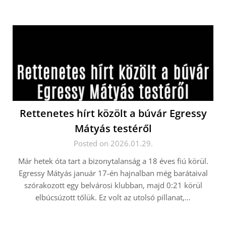
Rettenetes hírt közölt a búvár Egressy
Mátyás testéről
Posted on 2026.01.29.
Már hetek óta tart a bizonytalanság a 18 éves fiú körül.
Egressy Mátyás január 17-én hajnalban még barátaival
szórakozott egy belvárosi klubban, majd 0:21 körül
elbúcsúzott tőlük. Ez volt az utolsó pillanat,…