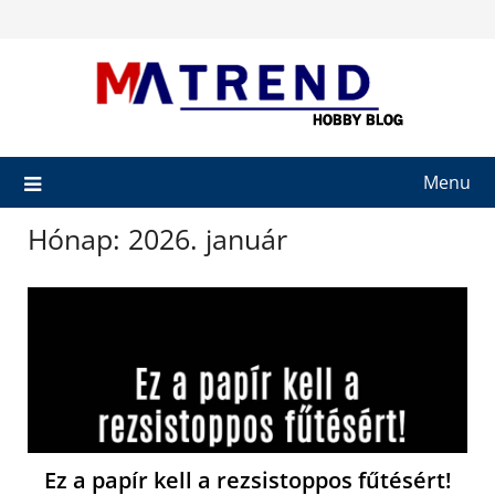
Skip
to
content
Menu
Hónap:
2026. január
Ez a papír kell a rezsistoppos fűtésért!