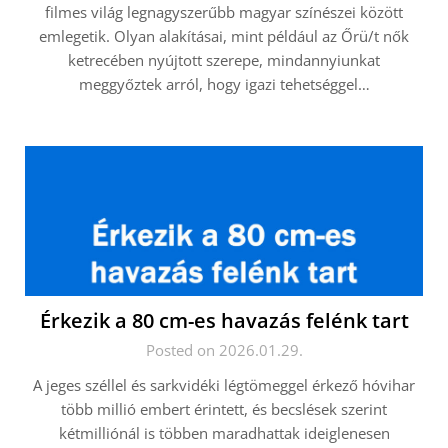
filmes világ legnagyszerűbb magyar színészei között
emlegetik. Olyan alakításai, mint például az Őrü/t nők
ketrecében nyújtott szerepe, mindannyiunkat
meggyőztek arról, hogy igazi tehetséggel…
Érkezik a 80 cm-es havazás felénk tart
Posted on 2026.01.29.
A jeges széllel és sarkvidéki légtömeggel érkező hóvihar
több millió embert érintett, és becslések szerint
kétmilliónál is többen maradhattak ideiglenesen