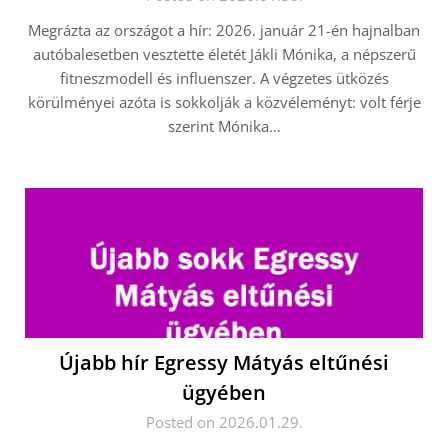
Megrázta az országot a hír: 2026. január 21-én hajnalban
autóbalesetben vesztette életét Jákli Mónika, a népszerű
fitneszmodell és influenszer. A végzetes ütközés
körülményei azóta is sokkolják a közvéleményt: volt férje
szerint Mónika…
Újabb hír Egressy Mátyás eltűnési
ügyében
Posted on 2026.01.29.