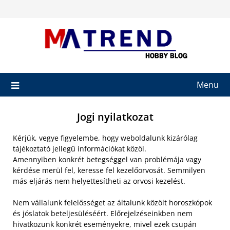
Skip
to
content
Menu
Jogi nyilatkozat
Kérjük, vegye figyelembe, hogy weboldalunk kizárólag
tájékoztató jellegű információkat közöl.
Amennyiben konkrét betegséggel van problémája vagy
kérdése merül fel, keresse fel kezelőorvosát. Semmilyen
más eljárás nem helyettesítheti az orvosi kezelést.
Nem vállalunk felelősséget az általunk közölt horoszkópok
és jóslatok beteljesüléséért. Előrejelzéseinkben nem
hivatkozunk konkrét eseményekre, mivel ezek csupán