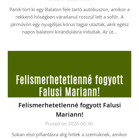
Pánik tört ki egy Balaton felé tartó autóbuszon, amikor a
rekkenő hőségben váratlanul rosszul lett a sofőr. A
járművön egy nyugdíjas kórus tagjai utaztak, akik egész
napos balatoni kirándulásra indultak. Az út…
Felismerhetetlenné fogyott Falusi
Mariann!
Posted on 2026.06.30.
Sokan első pillantásra alig hittek a szemüknek, amikor