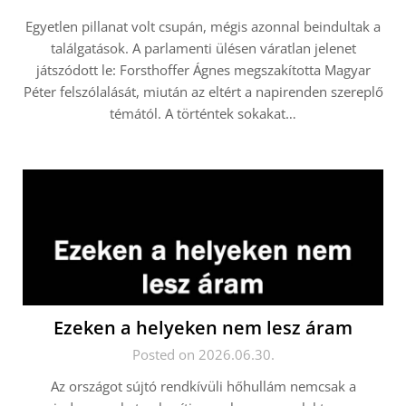
Egyetlen pillanat volt csupán, mégis azonnal beindultak a
találgatások. A parlamenti ülésen váratlan jelenet
játszódott le: Forsthoffer Ágnes megszakította Magyar
Péter felszólalását, miután az eltért a napirenden szereplő
témától. A történtek sokakat…
Ezeken a helyeken nem lesz áram
Posted on 2026.06.30.
Az országot sújtó rendkívüli hőhullám nemcsak a