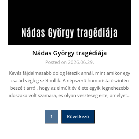
Nádas György tragédiája
Posted on 2026.06.29.
Kevés fájdalmasabb dolog létezik annál, mint amikor egy
család végleg széthullik. A népszerű humorista őszintén
beszélt arról, hogy az elmúlt év élete egyik legnehezebb
időszaka volt számára, és olyan veszteség érte, amelyet…
Bejegyzések
1
Következő
lapozása