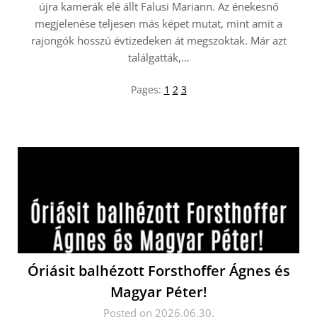
újra kamerák elé állt Falusi Mariann. Az énekesnő
megjelenése teljesen más képet mutat, mint amit a
rajongók hosszú évtizedeken át megszoktak. Már azt
találgatták,…
Pages:
1
2
3
Óriásit balhézott Forsthoffer Ágnes és
Magyar Péter!
Posted on 2026.06.30.