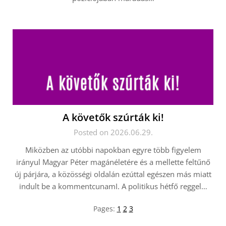
A követők szúrták ki!
Posted on 2026.06.29.
Miközben az utóbbi napokban egyre több figyelem
irányul Magyar Péter magánéletére és a mellette feltűnő
új párjára, a közösségi oldalán ezúttal egészen más miatt
indult be a kommentcunamI. A politikus hétfő reggel…
Pages:
1
2
3