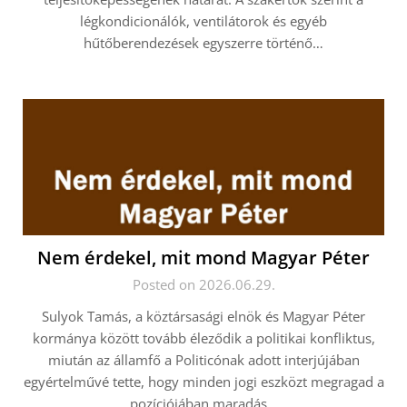
légkondicionálók, ventilátorok és egyéb
hűtőberendezések egyszerre történő…
Nem érdekel, mit mond Magyar Péter
Posted on 2026.06.29.
Sulyok Tamás, a köztársasági elnök és Magyar Péter
kormánya között tovább éleződik a politikai konfliktus,
miután az államfő a Politicónak adott interjújában
egyértelművé tette, hogy minden jogi eszközt megragad a
pozíciójában maradás…