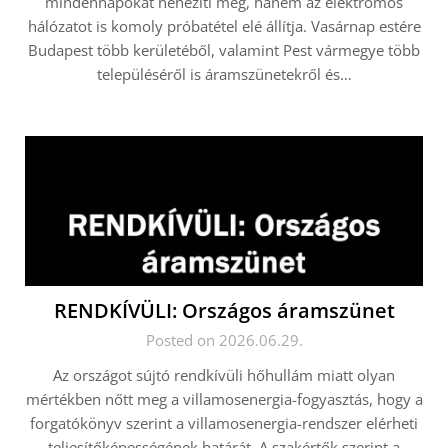
mindennapokat nehezíti meg, hanem az elektromos
hálózatot is komoly próbatétel elé állítja. Vasárnap estére
Budapest több kerületéből, valamint Pest vármegye több
településéről is áramszünetekről és…
RENDKÍVÜLI: Országos áramszünet
Posted on 2026.06.29.
Az országot sújtó rendkívüli hőhullám miatt olyan
mértékben nőtt meg a villamosenergia-fogyasztás, hogy a
forgatókönyv szerint a villamosenergia-rendszer elérheti
teljesítőképességének határát. A szakértők szerint a