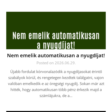
Nem emelik automatikusan a nyugdíjat!
Posted on 2026.06.29.
Újabb fordulat körvonalazódik a nyugdíjasokat érintő
szabályok körül, és rengetegen kezdtek találgatni, vajon
valóban emelkedik-e az öregségi nyugdíj. Sokan már azt
hitték, hogy automatikusan több pénz érkezik majd a
számlájukra, de a…