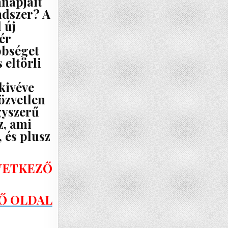
nnapjait
ndszer? A
 új
ér
bbséget
 eltörli
kivéve
özvetlen
gyszerű
z, ami
 és plusz
KÖVETKEZŐ
Ő OLDAL