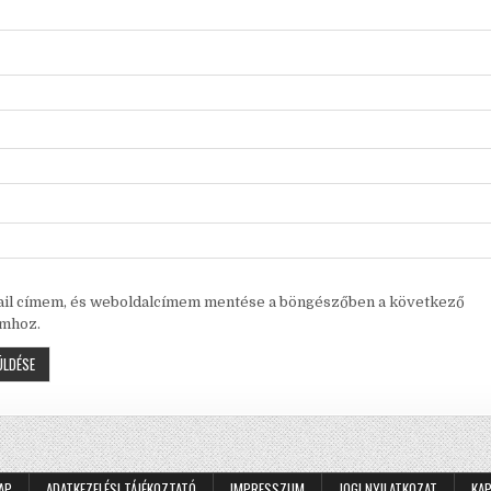
ail címem, és weboldalcímem mentése a böngészőben a következő
mhoz.
AP
ADATKEZELÉSI TÁJÉKOZTATÓ
IMPRESSZUM
JOGI NYILATKOZAT
KA