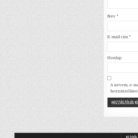
Név
*
E-mail cím
*
Honlap
A nevem, e-m
hozzászóláso
KEZDŐL