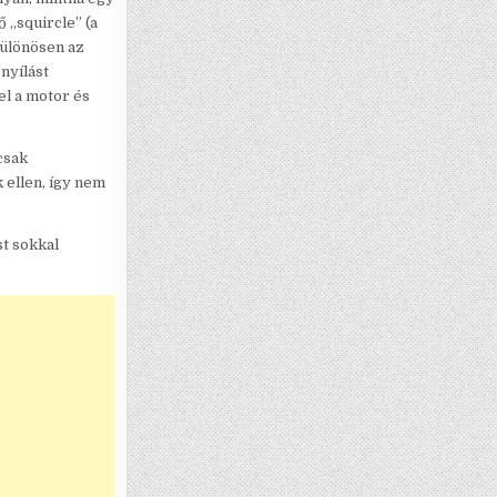
 „squircle” (a
különösen az
nyílást
el a motor és
csak
 ellen, így nem
st sokkal