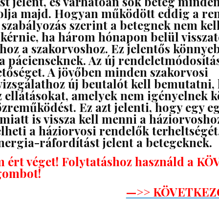
ást jelent, és várhatóan sok beteg minde
olja majd. Hogyan működött eddig a re
 szabályozás szerint a betegnek nem kell
 kérnie, ha három hónapon belül visszat
oz a szakorvoshoz. Ez jelentős könnye
 a pácienseknek. Az új rendeletmódosítás
hetőséget. A jövőben minden szakorvosi
vizsgálathoz új beutalót kell bemutatni, 
z ellátásokat, amelyek nem igényelnek k
özreműködést. Ez azt jelenti, hogy egy e
miatt is vissza kell menni a háziorvosho
heti a háziorvosi rendelők terheltségét,
nergia-ráfordítást jelent a betegeknek.
m ért véget! Folytatáshoz használd a 
ombot!
—>> KÖVETKEZ