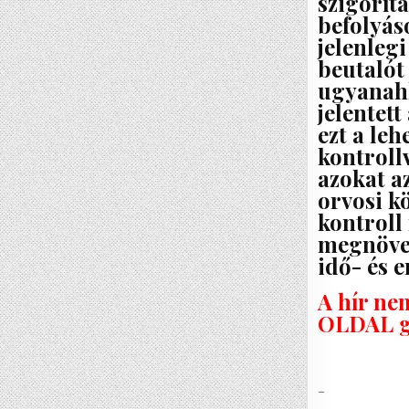
szigorít
befolyás
jelenlegi
beutalót
ugyanahh
jelentett
ezt a le
kontroll
azokat a
orvosi k
kontroll 
megnövel
idő- és e
A hír ne
OLDAL g
–