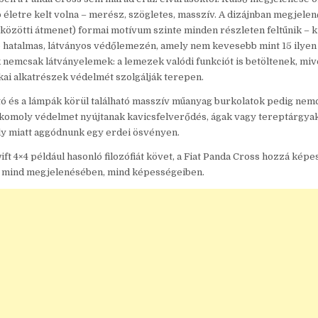
 életre kelt volna – merész, szögletes, masszív. A dizájnban megjelenő
közötti átmenet) formai motívum szinte minden részleten feltűnik – 
ó hatalmas, látványos védőlemezén, amely nem kevesebb mint 15 ilyen 
 nemcsak látványelemek: a lemezek valódi funkciót is betöltenek, miv
ai alkatrészek védelmét szolgálják terepen.
tó és a lámpák körül található masszív műanyag burkolatok pedig nem
 komoly védelmet nyújtanak kavicsfelverődés, ágak vagy tereptárgyak
ly miatt aggódnunk egy erdei ösvényen.
ift 4×4 például hasonló filozófiát követ, a Fiat Panda Cross hozzá képe
 mind megjelenésében, mind képességeiben.