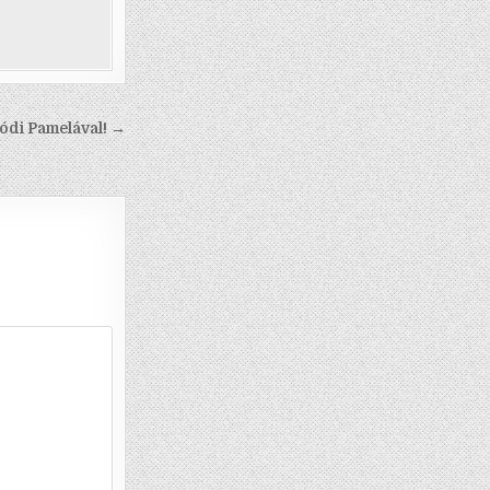
ódi Pamelával! →