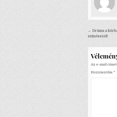
Bejegyzé
← Dráma a kórh
navigáci
színésszel!
Vélemény
Az e-mail címe
Hozzászólás
*