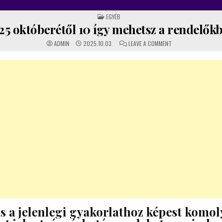
POSTED
EGYÉB
IN
25 októberétől 10 így mehetsz a rendelőkb
ON
ADMIN
2025.10.03.
LEAVE A COMMENT
2025
OKTÓBERÉTŐL
10
ÍGY
MEHETSZ
A
RENDELŐKBEN!
ás a jelenlegi gyakorlathoz képest komol