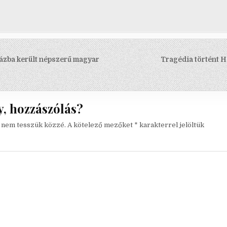
s
ázba került népszerű magyar
Tragédia történt H
ó
, hozzászólás?
t nem tesszük közzé.
A kötelező mezőket
*
karakterrel jelöltük