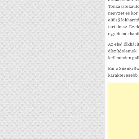
Tonka játékautó
négyzet és kör 
elülső lökhárít
tartalmaz. Ezek
egyéb mechanik
Az első lökhárí
díszítőelemek:
kell minden gal
Bár a Suzuki Sw
karakteresebb,