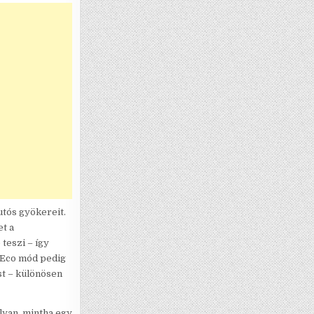
utós gyökereit.
et a
teszi – így
 Eco mód pedig
st – különösen
lyan, mintha egy