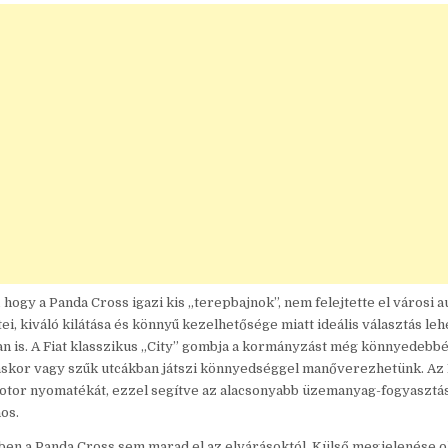
 hogy a Panda Cross igazi kis „terepbajnok”, nem felejtette el városi a
, kiváló kilátása és könnyű kezelhetősége miatt ideális választás leh
 is. A Fiat klasszikus „City” gombja a kormányzást még könnyedebbé 
áskor vagy szűk utcákban játszi könnyedséggel manőverezhetünk. Az
motor nyomatékát, ezzel segítve az alacsonyabb üzemanyag-fogyasztá
os.
ében a Panda Cross sem marad el az elvárásoktól. Külső megjelenése o