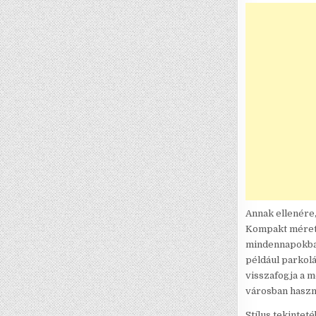
Annak ellenére,
Kompakt méretei
mindennapokban
például parkol
visszafogja a 
városban haszn
Stílus tekintet