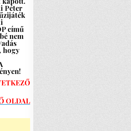
 kapott.
i Péter
űzijáték
i
POP című
bbé nem
á/adás
, hogy
A
ényen!
KÖVETKEZŐ
Ő OLDAL