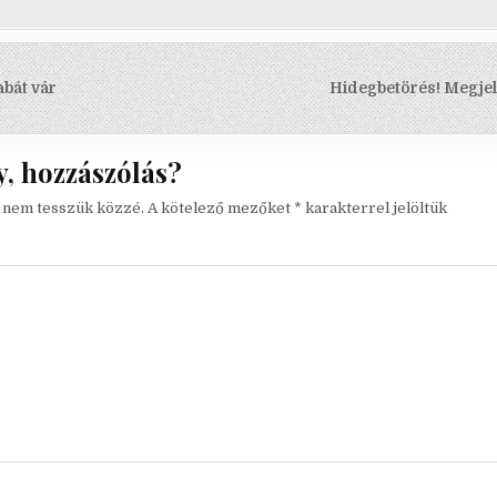
s
abát vár
Hidegbetörés! Megjel
ó
, hozzászólás?
t nem tesszük közzé.
A kötelező mezőket
*
karakterrel jelöltük