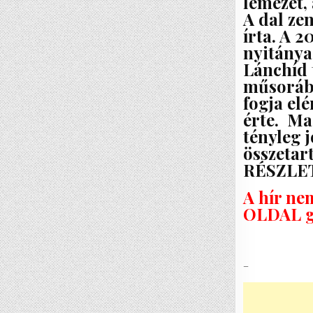
lemezét,
A dal ze
írta. A 
nyitánya
Lánchíd 
műsorába
fogja elé
érte. Ma
tényleg j
összetar
RÉSZLET
A hír ne
OLDAL g
–