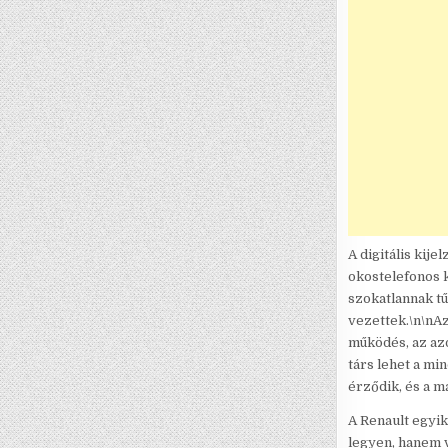
A digitális kij
okostelefonos k
szokatlannak t
vezettek.\n\nAz
működés, az az
társ lehet a mi
érződik, és a m
A Renault egyik
legyen, hanem 