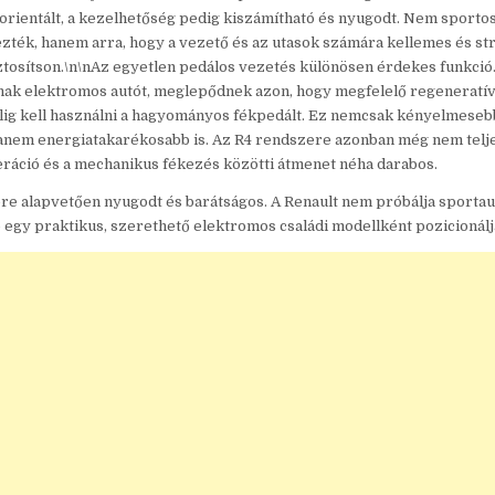
orientált, a kezelhetőség pedig kiszámítható és nyugodt. Nem sporto
zték, hanem arra, hogy a vezető és az utasok számára kellemes és s
tosítson.\n\nAz egyetlen pedálos vezetés különösen érdekes funkció.
nak elektromos autót, meglepődnek azon, hogy megfelelő regeneratí
alig kell használni a hagyományos fékpedált. Ez nemcsak kényelmesebb
anem energiatakarékosabb is. Az R4 rendszere azonban még nem telje
eráció és a mechanikus fékezés közötti átmenet néha darabos.
re alapvetően nyugodt és barátságos. A Renault nem próbálja sportaut
b egy praktikus, szerethető elektromos családi modellként pozicionálj