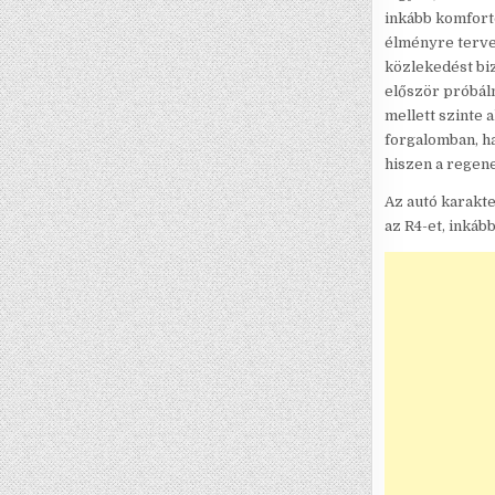
inkább komfort
élményre terve
közlekedést biz
először próbál
mellett szinte 
forgalomban, h
hiszen a regen
Az autó karakte
az R4-et, inkáb