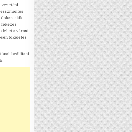
s vezetési
tresszmentes
 Sokan, akik
v fékezés
 lehet a városi
sen tökéletes,
ónak beállítani
a.