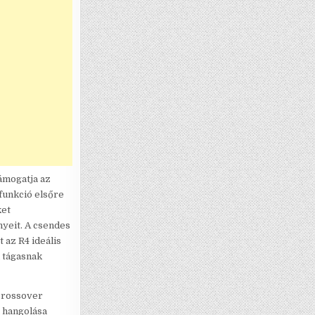
támogatja az
funkció elsőre
ket
nyeit. A csendes
az R4 ideális
n tágasnak
 crossover
 hangolása