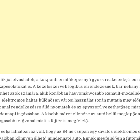
elzők jól olvashatók, a központi érintőképernyő gyors reakcióidejű, és 
apcsolatokat is. A kezelőszervek logikus elrendezésűek, bár néhány 
űnhet azok számára, akik korábban hagyományosabb Renault-modelle
 elektromos hajtás különösen városi használat során mutatja meg elő
onnal rendelkezésre álló nyomaték és az egyszerű vezethetőség miatt 
ndennapi ingázásban. A kisebb méret ellenére az autó belül meglepőe
agasabb tetővonal miatt a fejtér is megfelelő.
 célja láthatóan az volt, hogy az R4 ne csupán egy divatos elektromos
valóban könnyen élhető mindennapi autó. Ennek megfelelően a futómű