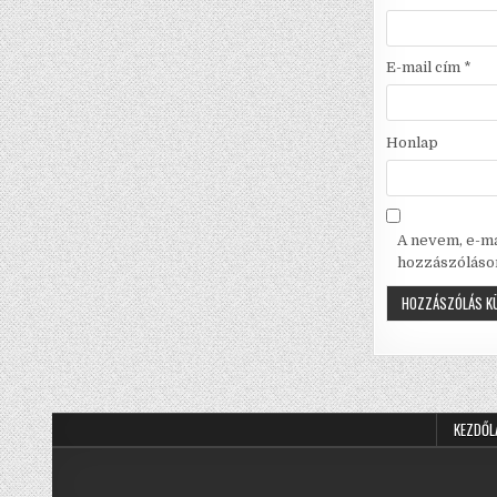
E-mail cím
*
Honlap
A nevem, e-m
hozzászóláso
KEZDŐL