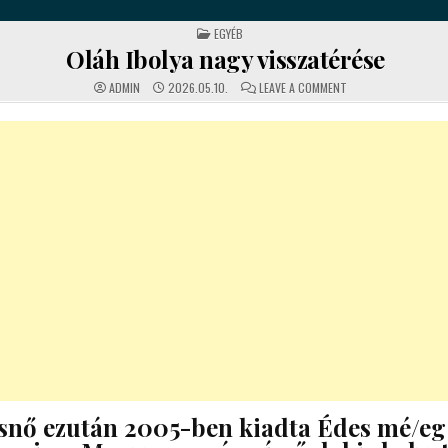
POSTED
EGYÉB
IN
Oláh Ibolya nagy visszatérése
ON
ADMIN
2026.05.10.
LEAVE A COMMENT
OLÁH
IBOLYA
NAGY
VISSZATÉRÉSE
snő ezután 2005-ben kiadta Édes mé/eg