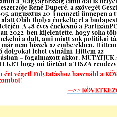
 amin a Magyarország című dal is helyet
neszerzője René Duperé, a szövegét Geszt
2005. augusztus 20-i nemzeti ünnepen a t
 alatt Oláh Ibolya énekelte el a budapest
tetején. A 48 éves énekesnő a Partizán
n 2022-ben kijelentette, hogy soha tö
nekelni a dalt, ami miatt sok politikai t
 már nem hiszek az embe/ekben. Hittem
ó dolgokat lehet csinálni. Hittem az
tásban – fogalmazott akkor. MUTATJUK 
EKET hogy mi történt a TISZA rendezv
m ért véget! Folytatáshoz használd a 
ombot!
—>> KÖVETKEZ