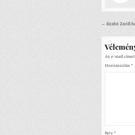
Bejegyzé
← Szabó Zsófi b
navigáci
Vélemény
Az e-mail címe
Hozzászólás
*
Név
*