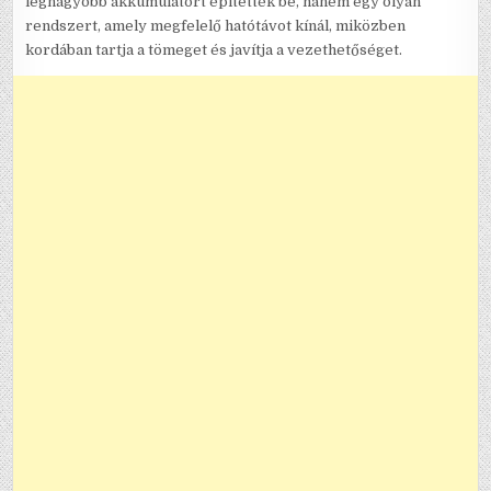
legnagyobb akkumulátort építették be, hanem egy olyan
rendszert, amely megfelelő hatótávot kínál, miközben
kordában tartja a tömeget és javítja a vezethetőséget.