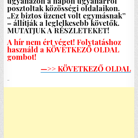
ugyanazon a napon ugyanarról
posztoltak közösségi oldalaikon.
„Ez biztos üzenet volt egymásnak”
– állítják a leglelkesebb követők.
MUTATJUK A RÉSZLETEKET!
A hír nem ért véget! Folytatáshoz
használd a KÖVETKEZŐ OLDAL
gombot!
—>> KÖVETKEZŐ OLDAL
–