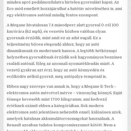
minden apró pedálmozdulatra hirtelen gyorsulást kapni. Az
Eco mód emellett hozzájárulhat a hatótáv növeléséhez is, ami
egy elektromos autónál mindig fontos szempont.
A Megane hivatalosan 7,4 másodperc alatt gyorsul 0-ról 100
km/órára (62 mph), és vezetés közben valóban olyan
gyorsnak érződik, mint amit ez az adat sugall. Ez a
teljesítmény bőven elegendő ahhoz, hogy az autó
dinamikusnak és modernnek hasson. A legtöbb hétköznapi
helyzetben gyorsabbnak érződik sok hagyományos benzines
családi autónál, főleg az azonnali nyomatékleadás miatt. A
vezető gyakran azt érzi, hogy az autó könnyedén és
erőlködés nélkül gyorsít, még autópálya-tempónál is.
Ebben nagy szerepe van annak is, hogy a Megane E-Tech –
elektromos autós mércével mérve – viszonylag könnyű. Saját
tömege kevesebb mint 1700 kilogramm, ami kedvező
értéknek számít ebben a kategóriában. Sok modern
elektromos autó jelentősen nehezebb ennél, különösen azok,
amelyek hatalmas akkumulátorcsomagokat használnak. A
Renault azonban tudatos kompromisszumot kötött. Nem a