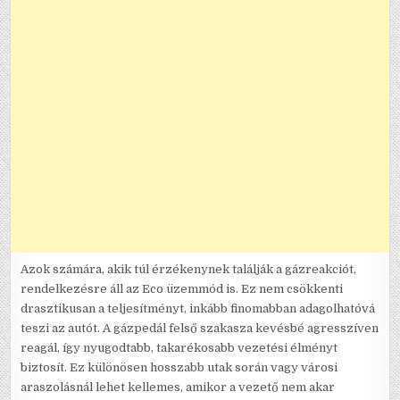
Azok számára, akik túl érzékenynek találják a gázreakciót,
rendelkezésre áll az Eco üzemmód is. Ez nem csökkenti
drasztikusan a teljesítményt, inkább finomabban adagolhatóvá
teszi az autót. A gázpedál felső szakasza kevésbé agresszíven
reagál, így nyugodtabb, takarékosabb vezetési élményt
biztosít. Ez különösen hosszabb utak során vagy városi
araszolásnál lehet kellemes, amikor a vezető nem akar