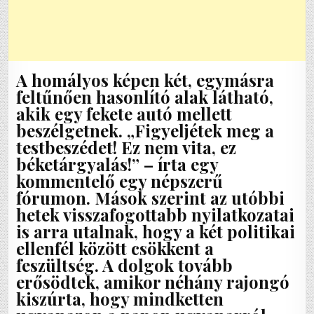
A homályos képen két, egymásra
feltűnően hasonlító alak látható,
akik egy fekete autó mellett
beszélgetnek. „Figyeljétek meg a
testbeszédet! Ez nem vita, ez
béketárgyalás!” – írta egy
kommentelő egy népszerű
fórumon. Mások szerint az utóbbi
hetek visszafogottabb nyilatkozatai
is arra utalnak, hogy a két politikai
ellenfél között csökkent a
feszültség. A dolgok tovább
erősödtek, amikor néhány rajongó
kiszúrta, hogy mindketten