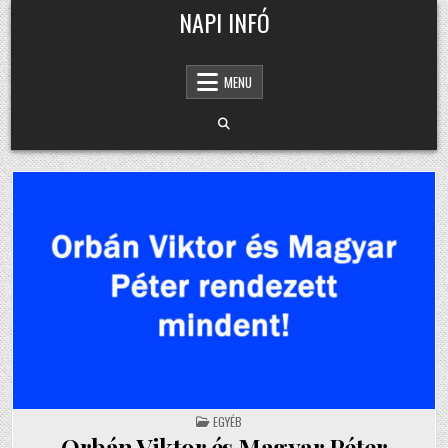
Skip
NAPI INFÓ
to
content
MENU
POSTED
EGYÉB
IN
Orbán Viktor és Magyar Péter