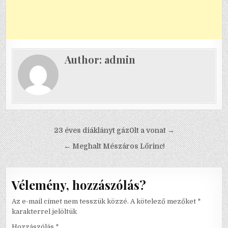
Author:
admin
Bejegyzés
23 éves diáklányt gáz0lt a vonat →
navigáció
← Meghalt Mészáros Lőrinc!
Vélemény, hozzászólás?
Az e-mail címet nem tesszük közzé.
A kötelező mezőket
*
karakterrel jelöltük
Hozzászólás
*