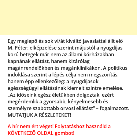
Egy meglepő és sok vi/át kiváltó javaslattal állt elő
M. Péter: elképzelése szerint májustól a nyugdíjas
korú betegek már nem az állami kórházakban
kapnának ellátást, hanem kizárólag
magánrendelőkben és magánklinikákon. A politikus
indoklása szerint a lépés célja nem megszorítás,
hanem épp ellenkezőleg: a nyugdíjasok
egészségügyi ellátásának kiemelt szintre emelése.
„Az időseink egész életükben dolgoztak, ezért
megérdemlik a gyorsabb, kényelmesebb és
személyre szabottabb orvosi ellátást” – fogalmazott.
MUTATJUK A RÉSZLETEKET!
A hír nem ért véget! Folytatáshoz használd a
KÖVETKEZŐ OLDAL gombot!