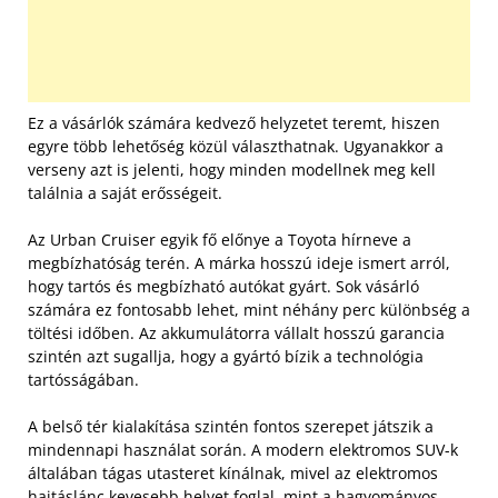
Ez a vásárlók számára kedvező helyzetet teremt, hiszen
egyre több lehetőség közül választhatnak. Ugyanakkor a
verseny azt is jelenti, hogy minden modellnek meg kell
találnia a saját erősségeit.
Az Urban Cruiser egyik fő előnye a Toyota hírneve a
megbízhatóság terén. A márka hosszú ideje ismert arról,
hogy tartós és megbízható autókat gyárt. Sok vásárló
számára ez fontosabb lehet, mint néhány perc különbség a
töltési időben. Az akkumulátorra vállalt hosszú garancia
szintén azt sugallja, hogy a gyártó bízik a technológia
tartósságában.
A belső tér kialakítása szintén fontos szerepet játszik a
mindennapi használat során. A modern elektromos SUV-k
általában tágas utasteret kínálnak, mivel az elektromos
hajtáslánc kevesebb helyet foglal, mint a hagyományos