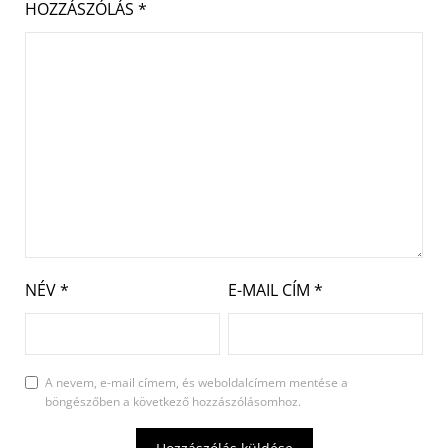
HOZZÁSZÓLÁS
*
NÉV
*
E-MAIL CÍM
*
A nevem, e-mail címem, és weboldalcímem mentése a
böngészőben a következő hozzászólásomhoz.