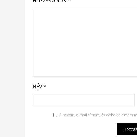
HOZZÁSZÓLÁS
*
NÉV
*
A nevem, e-mail címem, és weboldalcímem m