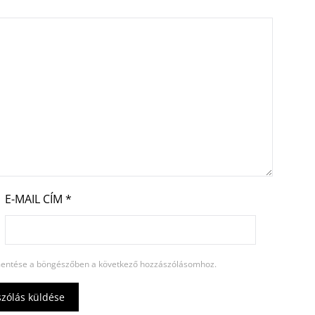
E-MAIL CÍM
*
entése a böngészőben a következő hozzászólásomhoz.