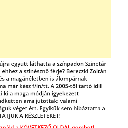
újra együtt láthatta a színpadon Szinetár
l ehhez a színésznő férje? Bereczki Zoltán
 és a magánéletben is álompárnak
 már kész f/ln/tt. A 2005-től tartó idill
ki-ki a maga módján igyekezett
dketten arra jutottak: valami
águk véget ért. Egyikük sem hibáztatta a
UTATJUK A RÉSZLETEKET!
használd a KÖVETKEZŐ OLDAL gombot!