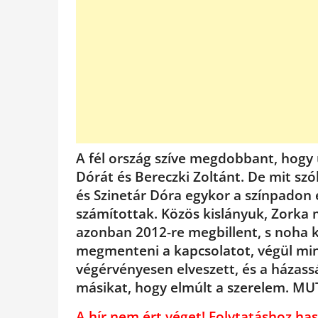
A fél ország szíve megdobbant, hogy 
Dórát és Bereczki Zoltánt. De mit szó
és Szinetár Dóra egykor a színpadon
számítottak. Közös kislányuk, Zorka ma
azonban 2012-re megbillent, s noha 
megmenteni a kapcsolatot, végül min
végérvényesen elveszett, és a házass
másikat, hogy elmúlt a szerelem. M
A hír nem ért véget! Folytatáshoz 