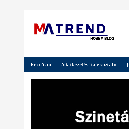
Skip
to
content
Kezdőlap
Adatkezelési tájékoztató
J