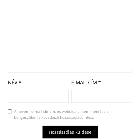
NÉV
*
E-MAIL CÍM
*
A nevem, e-mail címem, és weboldalcímem mentése a
böngészőben a következő hozzászólásomhoz.