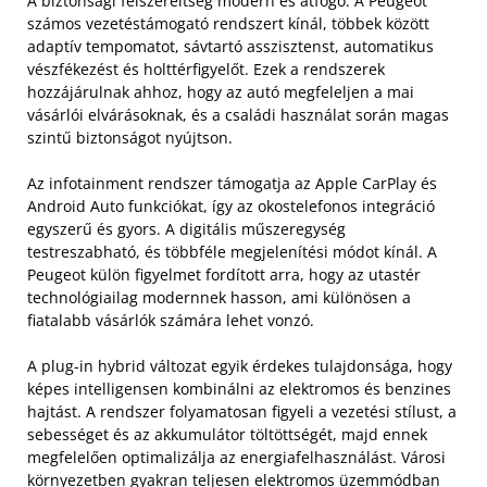
A biztonsági felszereltség modern és átfogó. A Peugeot
számos vezetéstámogató rendszert kínál, többek között
adaptív tempomatot, sávtartó asszisztenst, automatikus
vészfékezést és holttérfigyelőt. Ezek a rendszerek
hozzájárulnak ahhoz, hogy az autó megfeleljen a mai
vásárlói elvárásoknak, és a családi használat során magas
szintű biztonságot nyújtson.
Az infotainment rendszer támogatja az Apple CarPlay és
Android Auto funkciókat, így az okostelefonos integráció
egyszerű és gyors. A digitális műszeregység
testreszabható, és többféle megjelenítési módot kínál. A
Peugeot külön figyelmet fordított arra, hogy az utastér
technológiailag modernnek hasson, ami különösen a
fiatalabb vásárlók számára lehet vonzó.
A plug-in hybrid változat egyik érdekes tulajdonsága, hogy
képes intelligensen kombinálni az elektromos és benzines
hajtást. A rendszer folyamatosan figyeli a vezetési stílust, a
sebességet és az akkumulátor töltöttségét, majd ennek
megfelelően optimalizálja az energiafelhasználást. Városi
környezetben gyakran teljesen elektromos üzemmódban