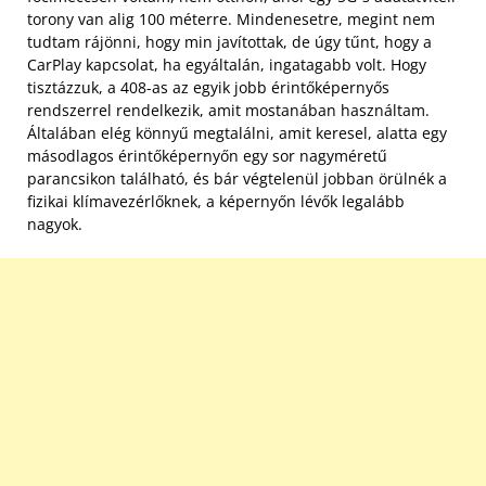
torony van alig 100 méterre. Mindenesetre, megint nem
tudtam rájönni, hogy min javítottak, de úgy tűnt, hogy a
CarPlay kapcsolat, ha egyáltalán, ingatagabb volt. Hogy
tisztázzuk, a 408-as az egyik jobb érintőképernyős
rendszerrel rendelkezik, amit mostanában használtam.
Általában elég könnyű megtalálni, amit keresel, alatta egy
másodlagos érintőképernyőn egy sor nagyméretű
parancsikon található, és bár végtelenül jobban örülnék a
fizikai klímavezérlőknek, a képernyőn lévők legalább
nagyok.