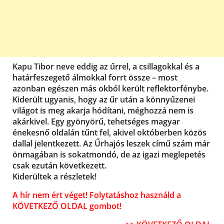
Kapu Tibor neve eddig az űrrel, a csillagokkal és a
határfeszegető álmokkal forrt össze – most
azonban egészen más okból került reflektorfénybe.
Kiderült ugyanis, hogy az űr után a könnyűzenei
világot is meg akarja hódítani, méghozzá nem is
akárkivel. Egy gyönyörű, tehetséges magyar
énekesnő oldalán tűnt fel, akivel októberben közös
dallal jelentkezett. Az Űrhajós leszek című szám már
önmagában is sokatmondó, de az igazi meglepetés
csak ezután következett.
Kiderültek a részletek!
A hír nem ért véget! Folytatáshoz használd a
KÖVETKEZŐ OLDAL gombot!