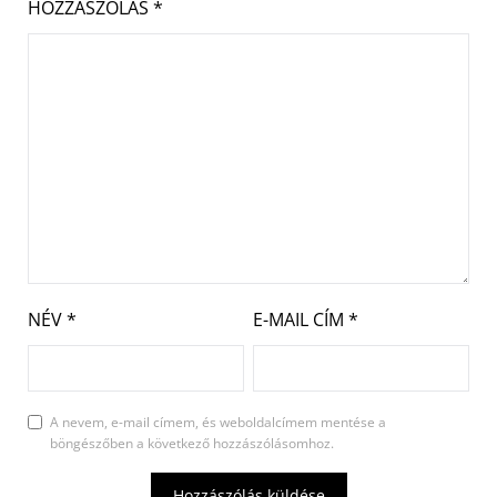
HOZZÁSZÓLÁS
*
NÉV
*
E-MAIL CÍM
*
A nevem, e-mail címem, és weboldalcímem mentése a
böngészőben a következő hozzászólásomhoz.