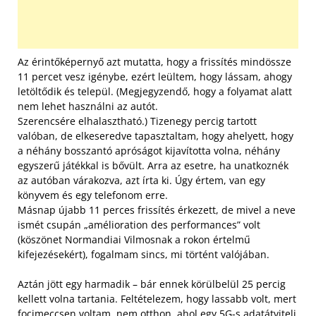
Az érintőképernyő azt mutatta, hogy a frissítés mindössze
11 percet vesz igénybe, ezért leültem, hogy lássam, ahogy
letöltődik és települ. (Megjegyzendő, hogy a folyamat alatt
nem lehet használni az autót.
Szerencsére elhalasztható.) Tizenegy percig tartott
valóban, de elkeseredve tapasztaltam, hogy ahelyett, hogy
a néhány bosszantó apróságot kijavította volna, néhány
egyszerű játékkal is bővült. Arra az esetre, ha unatkoznék
az autóban várakozva, azt írta ki. Úgy értem, van egy
könyvem és egy telefonom erre.
Másnap újabb 11 perces frissítés érkezett, de mivel a neve
ismét csupán „amélioration des performances” volt
(köszönet Normandiai Vilmosnak a rokon értelmű
kifejezésekért), fogalmam sincs, mi történt valójában.
Aztán jött egy harmadik – bár ennek körülbelül 25 percig
kellett volna tartania. Feltételezem, hogy lassabb volt, mert
focimeccsen voltam, nem otthon, ahol egy 5G-s adatátviteli