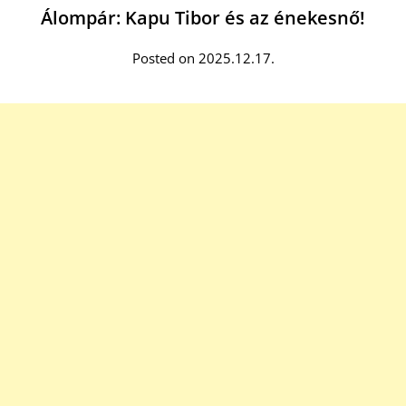
Álompár: Kapu Tibor és az énekesnő!
Posted on 2025.12.17.