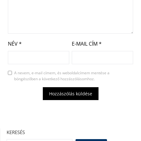
NÉV
*
E-MAIL CÍM
*
A nevem, e-mail címem, és weboldalcímem mentése a
böngészőben a következő hozzászólásomhoz.
KERESÉS