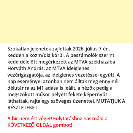
Szokatlan jelenetek zajlottak 2026. július 7-én,
kedden a közm/dia körül. A beszámolók szerint
kedd délelőtt megérkezett az MTVA székházába
Horváth András, az MTVA ideiglenes
vezérigazgatója, az ideiglenes vezetéssel együtt. A
nap eseményei azonban nem álltak meg ennyinél:
délutánra az M1 adása is leállt, a nézők pedig a
megszokott műsor helyett fekete képernyőt
láthattak, rajta egy szöveges üzenettel. MUTATJUK A
RÉSZLETEKET!
A hír nem ért véget! Folytatáshoz használd a
KÖVETKEZŐ OLDAL gombot!