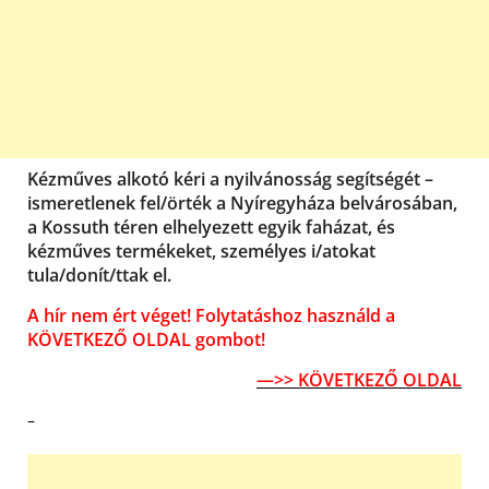
Kézműves alkotó kéri a nyilvánosság segítségét –
ismeretlenek fel/örték a Nyíregyháza belvárosában,
a Kossuth téren elhelyezett egyik faházat, és
kézműves termékeket, személyes i/atokat
tula/donít/ttak el.
A hír nem ért véget! Folytatáshoz használd a
KÖVETKEZŐ OLDAL gombot!
—>> KÖVETKEZŐ OLDAL
–