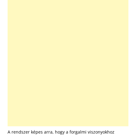
A rendszer képes arra, hogy a forgalmi viszonyokhoz