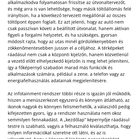
alkalmazkodva folyamatosan frissítse az útvonaltervezőt,
és még arra is van lehetősége, hogy másik töltőállomás felé
irányítson, ha a következő tervezett megállónál az összes
töltőpont éppen foglalt. Ez azt jelenti, hogy az autó nem
csak passzívan követi a beállított útvonalat, hanem aktívan
figyeli a forgalmi helyzetet, és ha szükséges, gyorsan
módosít rajta, hogy az utas minél gördülékenyebben és
zökkenőmentesebben jusson el a céljához. A térképeket
ráadásul nem csak a központi kijelzőn, hanem közvetlenül
a vezető előtt elhelyezkedő kijelzőn is meg lehet jeleníteni,
így a főképernyő szabadon marad más funkciók és
alkalmazások számára, például a zene, a telefon vagy az
energiafelhasználás adatainak megjelenítésére.
Az infotainment rendszer többi része is igazán jól működik,
hiszen a menüszerkezet egyszerű és könnyen átlátható, az
ikonok nagyok és könnyen felismerhetők, a válaszidő pedig
kifejezetten gyors, így a rendszer használata nem okoz
semmilyen fennakadást. A „kezdőlap” képernyője ráadásul
testre is szabható, vagyis a felhasználó kiválaszthatja, hogy
milyen információkat szeretne ott látni, és az is