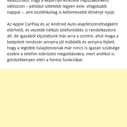
választható, hogy a képernyő kinézete napszakonként
változzon – például sötétebb legyen este, világosabb
nappal –, ami esztétikailag is kellemesebb élményt nyújt.
Az Apple CarPlay és az Android Auto alapfelszereltségként
elérhető, és vezeték nélküli telefontöltés is rendelkezésre
áll, de igazából eljutottunk már arra a szintre, ahol maga a
beépített rendszer annyira jól működik és annyira fejlett,
hogy a legtöbb tulajdonosnak már nincs is igazán szüksége
ezekre a telefon-tükrözési megoldásokra, mert anélkül is
gördülékenyen eléri a fontos funkciókat.