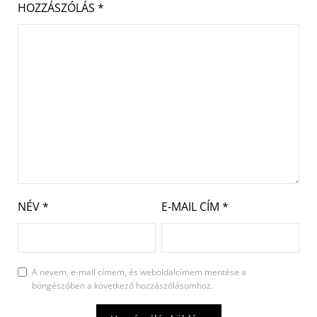
HOZZÁSZÓLÁS
*
NÉV
*
E-MAIL CÍM
*
A nevem, e-mail címem, és weboldalcímem mentése a
böngészőben a következő hozzászólásomhoz.