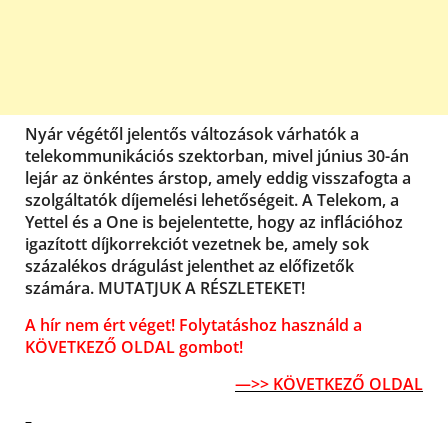
Nyár végétől jelentős változások várhatók a
telekommunikációs szektorban, mivel június 30-án
lejár az önkéntes árstop, amely eddig visszafogta a
szolgáltatók díjemelési lehetőségeit. A Telekom, a
Yettel és a One is bejelentette, hogy az inflációhoz
igazított díjkorrekciót vezetnek be, amely sok
százalékos drágulást jelenthet az előfizetők
számára. MUTATJUK A RÉSZLETEKET!
A hír nem ért véget! Folytatáshoz használd a
KÖVETKEZŐ OLDAL gombot!
—>> KÖVETKEZŐ OLDAL
–