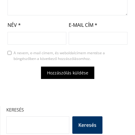
NÉV
*
E-MAIL CÍM
*
A nevem, e-mail címem, és weboldalcímem mentése a
böngészőben a következő hozzászólásomhoz.
KERESÉS
Keresés