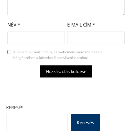
NÉV
*
E-MAIL CÍM
*
A nevem, e-mail címem, és weboldalcímem mentése a
böngészőben a következő hozzászólásomhoz.
KERESÉS
Keresés