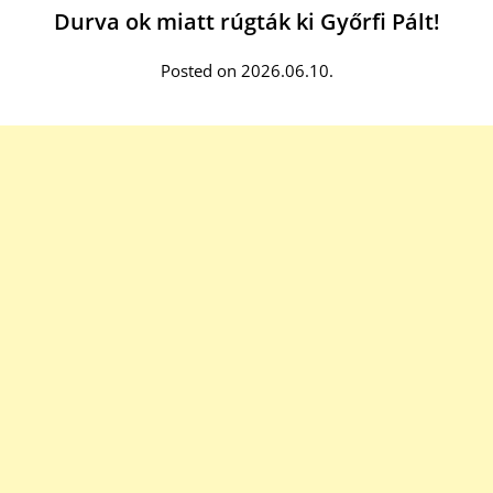
Durva ok miatt rúgták ki Győrfi Pált!
Posted on 2026.06.10.