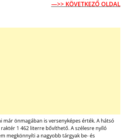
—>> KÖVETKEZŐ OLDAL
mi már önmagában is versenyképes érték. A hátsó
raktér 1 462 literre bővíthető. A szélesre nyíló
em megkönnyíti a nagyobb tárgyak be- és