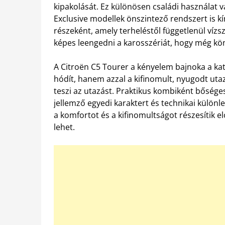
kipakolását. Ez különösen családi használat 
Exclusive modellek önszintező rendszert is k
részeként, amely terheléstől függetlenül vízs
képes leengedni a karosszériát, hogy még kö
A Citroën C5 Tourer a kényelem bajnoka a ka
hódít, hanem azzal a kifinomult, nyugodt uta
teszi az utazást. Praktikus kombiként bőség
jellemző egyedi karaktert és technikai különl
a komfortot és a kifinomultságot részesítik e
lehet.