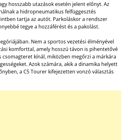
vagy hosszabb utazások esetén jelent előnyt. Az
ínálnak a hidropneumatikus felfüggesztés
zintben tartja az autót. Parkoláskor a rendszer
nnyebbé tegye a hozzáférést és a pakolást.
tegóriájában. Nem a sportos vezetési élményével
zási komforttal, amely hosszú távon is pihentetővé
es csomagteret kínál, miközben megőrzi a márkára
egességeket. Azok számára, akik a dinamika helyett
lőnyben, a C5 Tourer kifejezetten vonzó választás