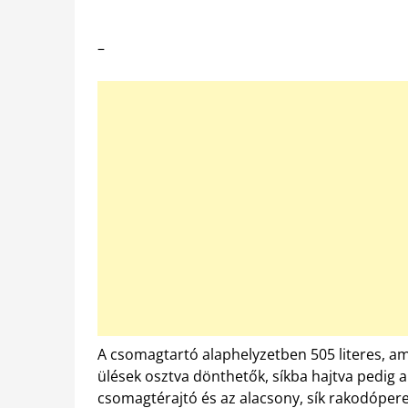
–
A csomagtartó alaphelyzetben 505 literes, a
ülések osztva dönthetők, síkba hajtva pedig a 
csomagtérajtó és az alacsony, sík rakodóper