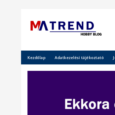
Skip
to
content
Kezdőlap
Adatkezelési tájékoztató
J