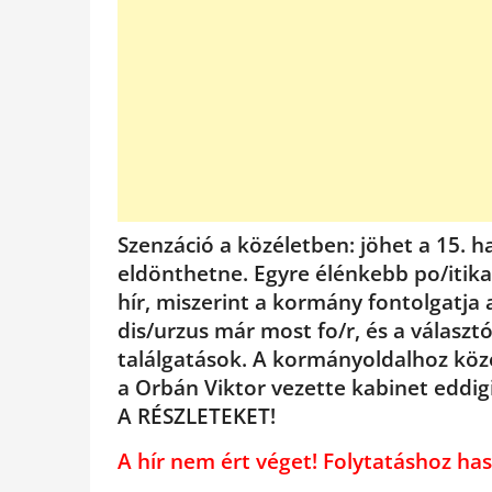
Szenzáció a közéletben: jöhet a 15. h
eldönthetne. Egyre élénkebb po/itikai
hír, miszerint a kormány fontolgatja 
dis/urzus már most fo/r, és a válasz
találgatások. A kormányoldalhoz közel
a Orbán Viktor vezette kabinet eddig
A RÉSZLETEKET!
A hír nem ért véget! Folytatáshoz 