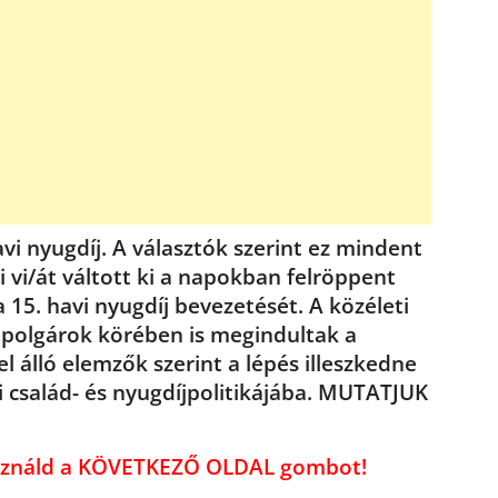
avi nyugdíj. A választók szerint ez mindent
 vi/át váltott ki a napokban felröppent
a 15. havi nyugdíj bevezetését. A közéleti
tópolgárok körében is megindultak a
 álló elemzők szerint a lépés illeszkedne
i család- és nyugdíjpolitikájába. MUTATJUK
használd a KÖVETKEZŐ OLDAL gombot!