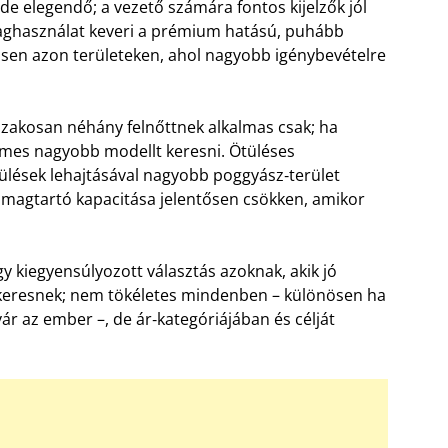
 de elegendő; a vezető számára fontos kijelzők jól
anyaghasználat keveri a prémium hatású, puhább
en azon területeken, ahol nagyobb igénybevételre
zakosan néhány felnőttnek alkalmas csak; ha
demes nagyobb modellt keresni. Ötüléses
ülések lehajtásával nagyobb poggyász‑terület
somagtartó kapacitása jelentősen csökken, amikor
y kiegyensúlyozott választás azoknak, akik jó
 keresnek; nem tökéletes mindenben – különösen ha
r az ember –, de ár‑kategóriájában és célját