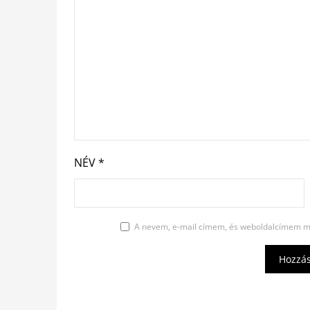
NÉV
*
A nevem, e-mail címem, és weboldalcímem m