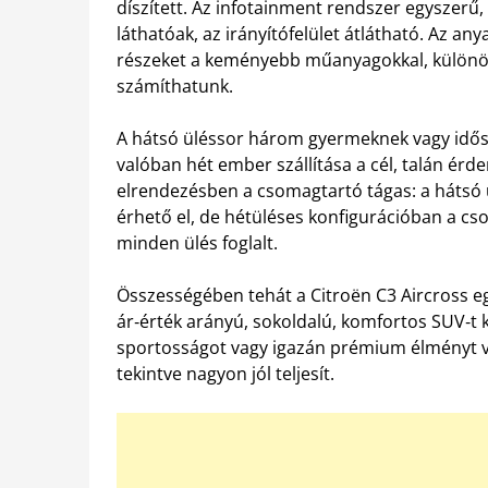
díszített. Az infotainment rendszer egyszerű,
láthatóak, az irányítófelület átlátható. Az 
részeket a keményebb műanyagokkal, különös
számíthatunk.
A hátsó üléssor három gyermeknek vagy idős
valóban hét ember szállítása a cél, talán ér
elrendezésben a csomagtartó tágas: a hátsó 
érhető el, de hétüléses konfigurációban a c
minden ülés foglalt.
Összességében tehát a Citroën C3 Aircross eg
ár‑érték arányú, sokoldalú, komfortos SUV‑t
sportosságot vagy igazán prémium élményt vá
tekintve nagyon jól teljesít.