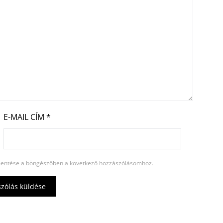
E-MAIL CÍM
*
entése a böngészőben a következő hozzászólásomhoz.