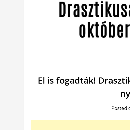
El is fogadták! Draszt
ny
Posted 