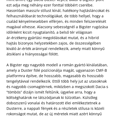
ezt adja meg néhány ezer fonttal többért cserébe.
Hasonlóan masszív stílust kínál, hatékony hajtásláncokat és
felhasználóbarát technológiákat, de több hellyel, hogy a
család kényelmesebben elférjen, és minden felszerelését
magával vihesse. Alacsony sebességnél a Bigster rugózása
időnként kicsit nyugtalanító, a belső tér világosan
ár‑érzékeny gyártási megoldásokat mutat, és a hibrid
hajtás bizonyos helyzetekben zajos, de összességében
kiváló ár‑érték aránnyal rendelkezik, amely miatt könnyű
átsiklani a hiányosságai fölött.
A Bigster egy nagyobb modell a román gyártó kínálatában,
amely a Duster fölé pozícionálja magát, ugyanazon CMF‑B
platformra építve, de hosszabb, magasabb és hosszabb
tengelytávval rendelkezik. Ettől több hely jut az utasoknak
és nagyobb csomagtérnek, miközben a megszokott Dacia‑s
“tömbös” dizájn ismét feltűnik, ügyelve arra, hogy a
költséghatárok ne látszódjanak ki túlzottan. Külsőleg
dobozszerű vonalai és határozott élei emlékeztetnek a
Dusterre, a nappali fények és a részletek stílusa is közeli
rokonságot mutat, de az új méretek miatt azért könnyű