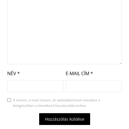
NÉV
*
E-MAIL CÍM
*
A nevem, e-mail címem, és weboldalcímem mentése a
böngészőben a következő hozzászólásomhoz.