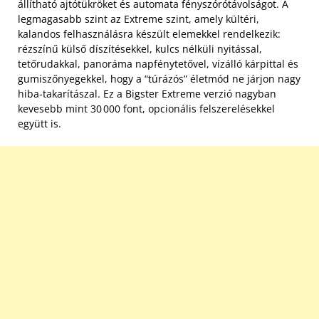
állítható ajtótükröket és automata fényszórótávolságot. A
legmagasabb szint az Extreme szint, amely kültéri,
kalandos felhasználásra készült elemekkel rendelkezik:
rézszínű külső díszítésekkel, kulcs nélküli nyitással,
tetőrudakkal, panoráma napfénytetővel, vízálló kárpittal és
gumiszőnyegekkel, hogy a “túrázós” életmód ne járjon nagy
hiba‑takarítászal. Ez a Bigster Extreme verzió nagyban
kevesebb mint 30 000 font, opcionális felszerelésekkel
együtt is.