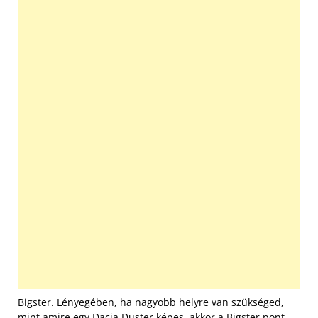
Bigster. Lényegében, ha nagyobb helyre van szükséged,
mint amire egy Dacia Duster képes, akkor a Bigster pont