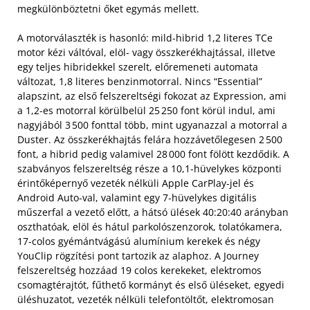
megkülönböztetni őket egymás mellett.
A motorválaszték is hasonló: mild‑hibrid 1,2 literes TCe
motor kézi váltóval, elöl- vagy összkerékhajtással, illetve
egy teljes hibridekkel szerelt, előremeneti automata
változat, 1,8 literes benzinmotorral. Nincs “Essential”
alapszint, az első felszereltségi fokozat az Expression, ami
a 1,2‑es motorral körülbelül 25 250 font körül indul, ami
nagyjából 3 500 fonttal több, mint ugyanazzal a motorral a
Duster. Az összkerékhajtás felára hozzávetőlegesen 2 500
font, a hibrid pedig valamivel 28 000 font fölött kezdődik. A
szabványos felszereltség része a 10,1‑hüvelykes központi
érintőképernyő vezeték nélküli Apple CarPlay‑jel és
Android Auto‑val, valamint egy 7‑hüvelykes digitális
műszerfal a vezető előtt, a hátsó ülések 40:20:40 arányban
oszthatóak, elöl és hátul parkolószenzorok, tolatókamera,
17‑colos gyémántvágású alumínium kerekek és négy
YouClip rögzítési pont tartozik az alaphoz. A Journey
felszereltség hozzáad 19 colos kerekeket, elektromos
csomagtérajtót, fűthető kormányt és első üléseket, egyedi
üléshuzatot, vezeték nélküli telefon­töltőt, elektromosan