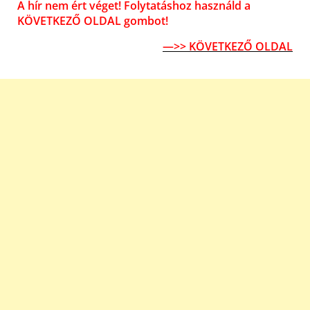
A hír nem ért véget! Folytatáshoz használd a
KÖVETKEZŐ OLDAL gombot!
—>> KÖVETKEZŐ OLDAL