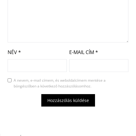
NÉV
*
E-MAIL CÍM
*
A nevem, e-mail címem, és weboldalcímem mentése a
böngészőben a következő hozzászólásomhoz.