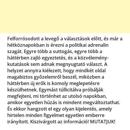
Felforrósodott a levegő a választások előtt, és már a
hétköznapokban is érezni a politikai adrenalin
szagát. Egyre több a suttogás, egyre több a
háttérben zajló egyeztetés, és a közvélemény-
kutatások sem adnak megnyugtató választ. A
helyzet annyira kiélezett, hogy mindkét oldal
magabiztos győzelemről beszél, miközben a
háttérben új erők is komoly meglepetésre
készülhetnek. Egymást túllicitálva próbálják
megfejteni, mi történhet az utolsó napokban,
amikor egyetlen húzás is mindent megváltoztathat.
És ekkor hangzott el egy olyan kijelentés, amely
hirtelen minden figyelmet egyetlen emberre
irányított. Kiszivárgott az információ! MUTATJUK!