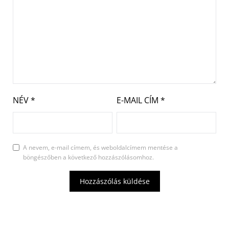
NÉV
*
E-MAIL CÍM
*
A nevem, e-mail címem, és weboldalcímem mentése a
böngészőben a következő hozzászólásomhoz.