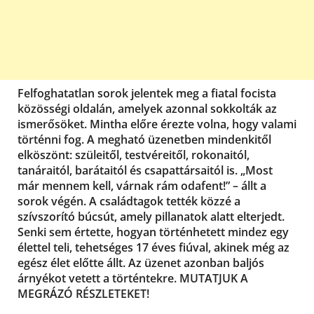
Felfoghatatlan sorok jelentek meg a fiatal focista
közösségi oldalán, amelyek azonnal sokkolták az
ismerősöket. Mintha előre érezte volna, hogy valami
történni fog. A megható üzenetben mindenkitől
elköszönt: szüleitől, testvéreitől, rokonaitól,
tanáraitól, barátaitól és csapattársaitól is. „Most
már mennem kell, várnak rám odafent!” – állt a
sorok végén. A családtagok tették közzé a
szívszorító búcsút, amely pillanatok alatt elterjedt.
Senki sem értette, hogyan történhetett mindez egy
élettel teli, tehetséges 17 éves fiúval, akinek még az
egész élet előtte állt. Az üzenet azonban baljós
árnyékot vetett a történtekre. MUTATJUK A
MEGRÁZÓ RÉSZLETEKET!