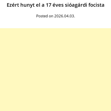
Ezért hunyt el a 17 éves sióagárdi focista
Posted on 2026.04.03.