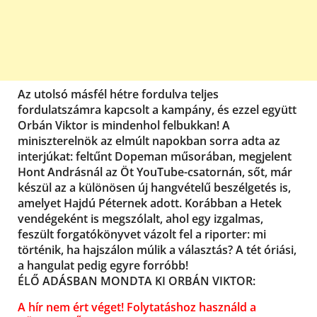
Az utolsó másfél hétre fordulva teljes
fordulatszámra kapcsolt a kampány, és ezzel együtt
Orbán Viktor is mindenhol felbukkan! A
miniszterelnök az elmúlt napokban sorra adta az
interjúkat: feltűnt Dopeman műsorában, megjelent
Hont Andrásnál az Öt YouTube-csatornán, sőt, már
készül az a különösen új hangvételű beszélgetés is,
amelyet Hajdú Péternek adott. Korábban a Hetek
vendégeként is megszólalt, ahol egy izgalmas,
feszült forgatókönyvet vázolt fel a riporter: mi
történik, ha hajszálon múlik a választás? A tét óriási,
a hangulat pedig egyre forróbb!
ÉLŐ ADÁSBAN MONDTA KI ORBÁN VIKTOR:
A hír nem ért véget! Folytatáshoz használd a