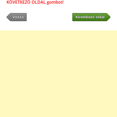
KÖVETKEZŐ OLDAL gombot!
Vissza
Következő oldal