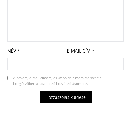
NÉV
*
E-MAIL CÍM
*
A nevem, e-mail címem, és weboldalcímem mentése a
böngészőben a következő hozzászólásomhoz.