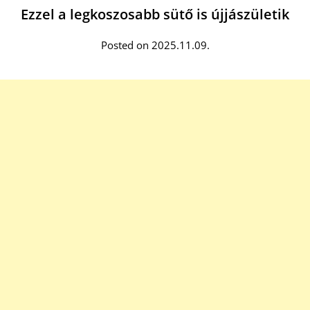
Ezzel a legkoszosabb sütő is újjászületik
Posted on 2025.11.09.