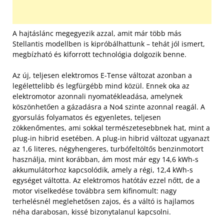
A hajtáslánc megegyezik azzal, amit már több más
Stellantis modellben is kipróbálhattunk – tehát jól ismert,
megbízható és kiforrott technológia dolgozik benne.
Az új, teljesen elektromos E-Tense változat azonban a
legélettelibb és legfürgébb mind közül. Ennek oka az
elektromotor azonnali nyomatékleadása, amelynek
köszönhetően a gázadásra a No4 szinte azonnal reagál. A
gyorsulás folyamatos és egyenletes, teljesen
zökkenőmentes, ami sokkal természetesebbnek hat, mint a
plug-in hibrid esetében. A plug-in hibrid változat ugyanazt
az 1,6 literes, négyhengeres, turbófeltöltős benzinmotort
használja, mint korábban, ám most már egy 14,6 kWh-s
akkumulátorhoz kapcsolódik, amely a régi, 12,4 kWh-s
egységet váltotta. Az elektromos hatótáv ezzel nőtt, de a
motor viselkedése továbbra sem kifinomult: nagy
terhelésnél meglehetősen zajos, és a váltó is hajlamos
néha darabosan, kissé bizonytalanul kapcsolni.