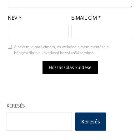
NÉV
*
E-MAIL CÍM
*
A nevem, e-mail címem, és weboldalcímem mentése a
böngészőben a következő hozzászólásomhoz.
KERESÉS
Keresés