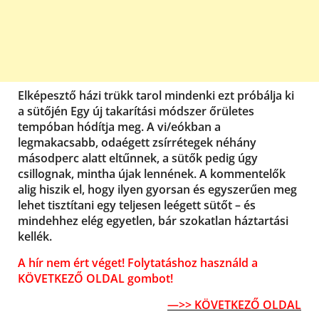
Elképesztő házi trükk tarol mindenki ezt próbálja ki
a sütőjén Egy új takarítási módszer őrületes
tempóban hódítja meg. A vi/eókban a
legmakacsabb, odaégett zsírrétegek néhány
másodperc alatt eltűnnek, a sütők pedig úgy
csillognak, mintha újak lennének. A kommentelők
alig hiszik el, hogy ilyen gyorsan és egyszerűen meg
lehet tisztítani egy teljesen leégett sütőt – és
mindehhez elég egyetlen, bár szokatlan háztartási
kellék.
A hír nem ért véget! Folytatáshoz használd a
KÖVETKEZŐ OLDAL gombot!
—>> KÖVETKEZŐ OLDAL