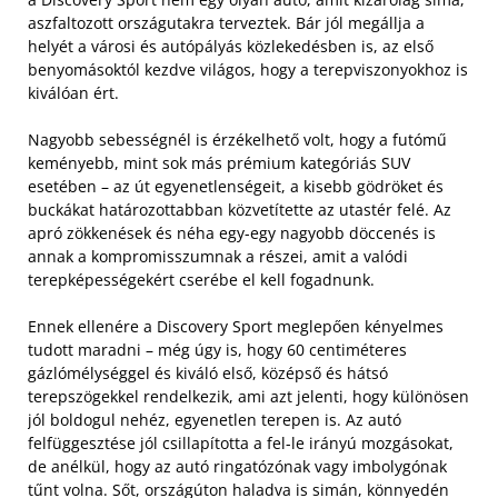
aszfaltozott országutakra terveztek. Bár jól megállja a
helyét a városi és autópályás közlekedésben is, az első
benyomásoktól kezdve világos, hogy a terepviszonyokhoz is
kiválóan ért.
Nagyobb sebességnél is érzékelhető volt, hogy a futómű
keményebb, mint sok más prémium kategóriás SUV
esetében – az út egyenetlenségeit, a kisebb gödröket és
buckákat határozottabban közvetítette az utastér felé. Az
apró zökkenések és néha egy-egy nagyobb döccenés is
annak a kompromisszumnak a részei, amit a valódi
terepképességekért cserébe el kell fogadnunk.
Ennek ellenére a Discovery Sport meglepően kényelmes
tudott maradni – még úgy is, hogy 60 centiméteres
gázlómélységgel és kiváló első, középső és hátsó
terepszögekkel rendelkezik, ami azt jelenti, hogy különösen
jól boldogul nehéz, egyenetlen terepen is. Az autó
felfüggesztése jól csillapította a fel-le irányú mozgásokat,
de anélkül, hogy az autó ringatózónak vagy imbolygónak
tűnt volna. Sőt, országúton haladva is simán, könnyedén