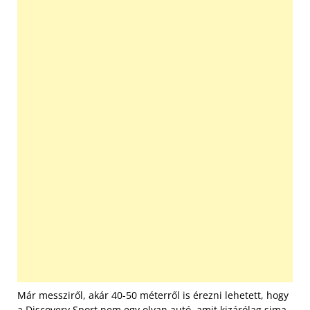
Már messziről, akár 40-50 méterről is érezni lehetett, hogy
a Discovery Sport nem egy olyan autó, amit kizárólag sima,