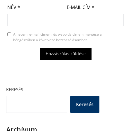
NÉV
*
E-MAIL CÍM
*
A nevem, e-mail címem, és weboldalcímem mentése a
böngészőben a következő hozzászólásomhoz.
KERESÉS
Keresés
Archívum