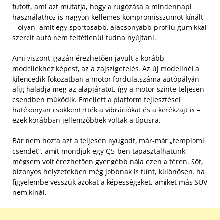
futott, ami azt mutatja, hogy a rugózása a mindennapi
használathoz is nagyon kellemes kompromisszumot kínált
– olyan, amit egy sportosabb, alacsonyabb profilú gumikkal
szerelt autó nem feltétlenül tudna nyújtani.
Ami viszont igazán érezhetően javult a korábbi
modellekhez képest, az a zajszigetelés. Az új modellnél a
kilencedik fokozatban a motor fordulatszáma autópályán
alig haladja meg az alapjáratot, így a motor szinte teljesen
csendben működik. Emellett a platform fejlesztései
hatékonyan csökkentették a vibrációkat és a kerékzajt is –
ezek korábban jellemzőbbek voltak a típusra.
Bár nem hozta azt a teljesen nyugodt, már-már „templomi
csendet”, amit mondjuk egy Q5-ben tapasztalhatunk,
mégsem volt érezhetően gyengébb nála ezen a téren. Sőt,
bizonyos helyzetekben még jobbnak is tűnt, különösen, ha
figyelembe vesszük azokat a képességeket, amiket más SUV
nem kínál.