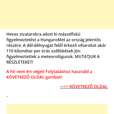
Heves zivatarokra adott ki másodfokú
figyelmeztetést a HungaroMet az ország jelentős
részére. A dél-délnyugat felől érkező viharokat akár
110 kilométer per órás széllökések jön
figyelmeztettek a meteorológusok. MUTATJUK A
RÉSZLETEKET!
A hír nem ért véget! Folytatáshoz használd a
KÖVETKEZŐ OLDAL gombot!
—>> KÖVETKEZŐ OLDAL
–