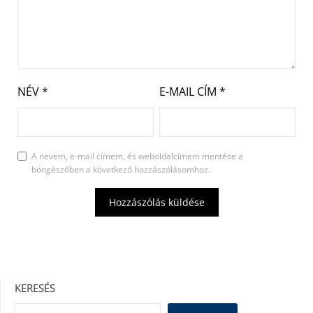
NÉV
*
E-MAIL CÍM
*
A nevem, e-mail címem, és weboldalcímem mentése a
böngészőben a következő hozzászólásomhoz.
KERESÉS