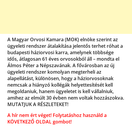
A Magyar Orvosi Kamara (MOK) elnöke szerint az
ügyeleti rendszer átalakítása jelentős terhet róhat a
budapesti háziorvosi karra, amelynek többsége
idős, átlagosan 61 éves orvosokból áll – mondta el
Álmos Péter a Népszavának. A fővárosban az új
ügyeleti rendszer komolyan megterheli az
alapellátást, különösen, hogy a háziorvosoknak
nemcsak a hiányzó kollégák helyettesítését kell
megoldaniuk, hanem ügyeletet is kell vállalniuk,
amihez az elmúlt 30 évben nem voltak hozzászokva.
MUTATJUK A RÉSZLETEKET!
A hír nem ért véget! Folytatáshoz használd a
KÖVETKEZŐ OLDAL gombot!