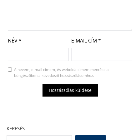
NÉV
*
E-MAIL CÍM
*
A nevem, e-mail címem, és weboldalcímem mentése a
böngészőben a következő hozzászólásomhoz.
KERESÉS