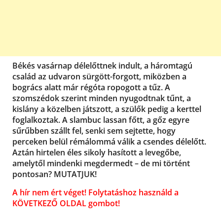
Békés vasárnap délelőttnek indult, a háromtagú
család az udvaron sürgött-forgott, miközben a
bogrács alatt már régóta ropogott a tűz. A
szomszédok szerint minden nyugodtnak tűnt, a
kislány a közelben játszott, a szülők pedig a kerttel
foglalkoztak. A slambuc lassan főtt, a gőz egyre
sűrűbben szállt fel, senki sem sejtette, hogy
perceken belül rémálommá válik a csendes délelőtt.
Aztán hirtelen éles sikoly hasított a levegőbe,
amelytől mindenki megdermedt – de mi történt
pontosan? MUTATJUK!
A hír nem ért véget! Folytatáshoz használd a
KÖVETKEZŐ OLDAL gombot!